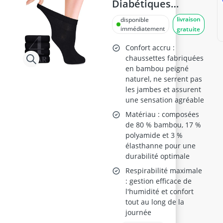
Diabétiques
Femmes, Bambou,
livraison
disponible
Taille 39-42,
immédiatement
gratuite
Schwarz
Confort accru :
chaussettes fabriquées
en bambou peigné
naturel, ne serrent pas
les jambes et assurent
une sensation agréable
Matériau : composées
de 80 % bambou, 17 %
polyamide et 3 %
élasthanne pour une
durabilité optimale
Respirabilité maximale
: gestion efficace de
l'humidité et confort
tout au long de la
journée