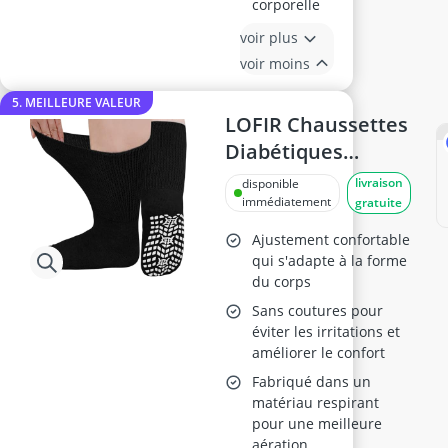
corporelle
voir plus
voir moins
5. MEILLEURE VALEUR
LOFIR Chaussettes
Diabétiques
Antidérapantes,
livraison
disponible
Taille 39-46, 3
immédiatement
gratuite
Paires
Ajustement confortable
qui s'adapte à la forme
du corps
Sans coutures pour
éviter les irritations et
améliorer le confort
Fabriqué dans un
matériau respirant
pour une meilleure
aération