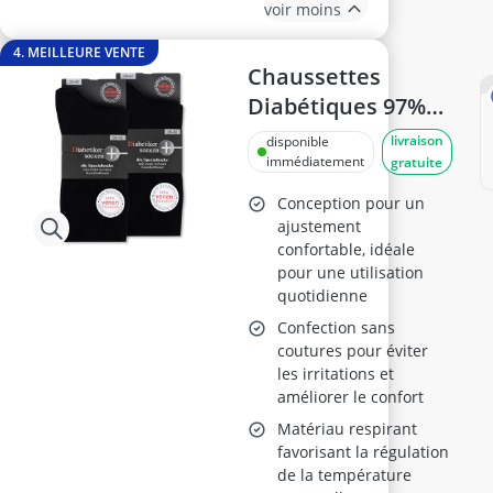
voir moins
4. MEILLEURE VENTE
Chaussettes
Diabétiques 97%
Coton, Taille 43-46
livraison
disponible
immédiatement
gratuite
Conception pour un
ajustement
confortable, idéale
pour une utilisation
quotidienne
Confection sans
coutures pour éviter
les irritations et
améliorer le confort
Matériau respirant
favorisant la régulation
de la température