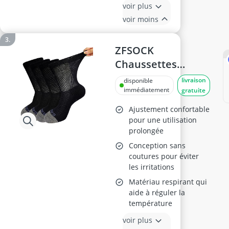
voir plus
voir moins
ZFSOCK
Chaussettes
Diabétiques
livraison
disponible
Coton, 4 Paires,
immédiatement
gratuite
Noir 43-46
Ajustement confortable
pour une utilisation
prolongée
Conception sans
coutures pour éviter
les irritations
Matériau respirant qui
aide à réguler la
température
voir plus