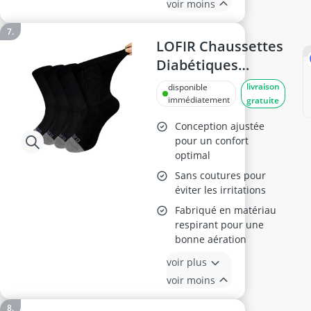
voir moins
LOFIR Chaussettes
Diabétiques
Homme 39-42
livraison
disponible
immédiatement
gratuite
Conception ajustée
pour un confort
optimal
Sans coutures pour
éviter les irritations
Fabriqué en matériau
respirant pour une
bonne aération
voir plus
voir moins