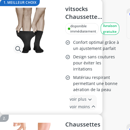
body gainant
1. MEILLEUR CHOIX
body gainant femme
vitsocks
boite anti-RFID
Chaussette
boîte montres
Diabétiques
livraison
disponible
bonnet avec lumière
Homme 44-46
immédiatement
gratuite
bonnet bébés
Confort optimal grâce à
un ajustement parfait
Design sans coutures
pour éviter les
irritations
Matériau respirant
permettant une bonne
aération de la peau
voir plus
voir moins
Chaussettes