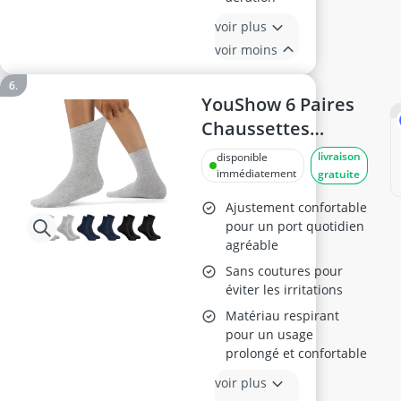
voir plus
voir moins
YouShow 6 Paires
Chaussettes
Diabétiques
livraison
disponible
Multicolores Coton
immédiatement
gratuite
43-46
Ajustement confortable
pour un port quotidien
agréable
Sans coutures pour
éviter les irritations
Matériau respirant
pour un usage
prolongé et confortable
voir plus