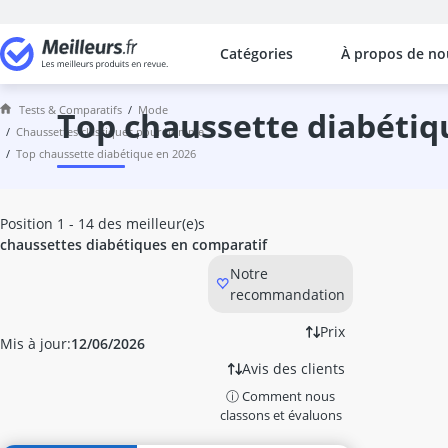
Catégories
À propos de no
Les comparaisons les plus populaires
Mode
Tests & Comparatifs
mode
Arm-Shaper
top chaussette diabétiq
chaussettes classiques pour homme
assouplisseur cuir
top chaussette diabétique en 2026
bain argent
ballon de volley
banane antivol
Position 1 - 14 des meilleur(e)s
bandana
chaussettes diabétiques en comparatif
Bas de contention
Notre
bas de contention sport
recommandation
baskets homme
beanie
Prix
Mis à jour:
12/06/2026
béret basque
Avis des clients
blague à tabac
ⓘ Comment nous
Blouson Hiver Homme
classons et évaluons
blouson moto homme