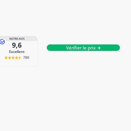
NOTRE AVIS
9,6
Vérifier le prix →
Excellent
786