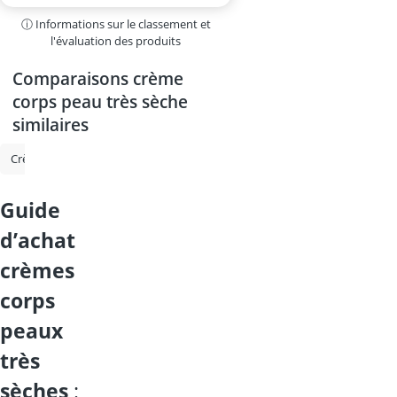
ⓘ Informations sur le classement et
l'évaluation des produits
Comparaisons crème
corps peau très sèche
similaires
Crème cicatrisante
Crème mycose pieds
Pommade hémorroïdes
guide
d’achat
crèmes
corps
peaux
très
sèches
: