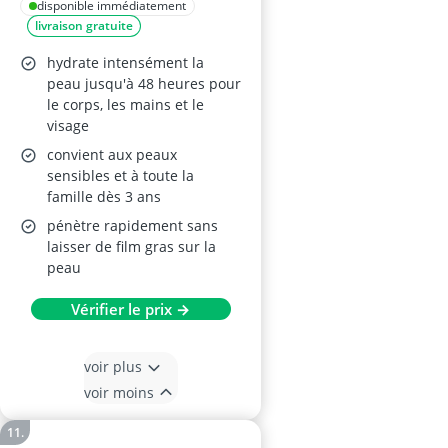
Multi-Usage 360 ml
disponible immédiatement
livraison gratuite
hydrate intensément la
peau jusqu'à 48 heures pour
le corps, les mains et le
visage
convient aux peaux
sensibles et à toute la
famille dès 3 ans
pénètre rapidement sans
laisser de film gras sur la
peau
Vérifier le prix →
voir plus
voir moins