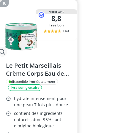
NOTRE AVIS
8,8
Très bon
149
Le Petit Marseillais
Crème Corps Eau de
Coco 380 ml
disponible immédiatement
livraison gratuite
hydrate intensément pour
une peau 7 fois plus douce
contient des ingrédients
naturels, dont 95% sont
d'origine biologique