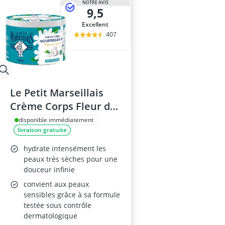
NOTRE AVIS
9,5
Excellent
407
Le Petit Marseillais
Crème Corps Fleur de
Tiaré 380 ml
disponible immédiatement
livraison gratuite
hydrate intensément les
peaux très sèches pour une
douceur infinie
convient aux peaux
sensibles grâce à sa formule
testée sous contrôle
dermatologique