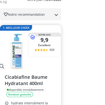
base maquill
1-12
baume à lèvr
BB creme
Notre recommandation
bentonite
bêta-glucanes
1. MEILLEUR CHOIX
NOTRE AVIS
9,9
Excellent
908
Cicabiafine Baume
Hydratant 400ml
disponible immédiatement
livraison gratuite
hydrate intensément la