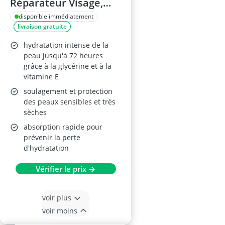
Réparateur Visage,
Corps & Mains 400 ml
disponible immédiatement
livraison gratuite
hydratation intense de la
peau jusqu'à 72 heures
grâce à la glycérine et à la
vitamine E
soulagement et protection
des peaux sensibles et très
sèches
absorption rapide pour
prévenir la perte
d'hydratation
Vérifier le prix →
voir plus
voir moins