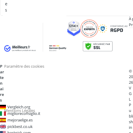
e
s
À 
Pr
P
Paramètre des cookies
©
ar
20
te
26
n
V
ai
G
re
L
s
P
Vergleich.org
Mentions Légales
u
miglioreconsiglio.it
bli
mejoraelige.es
sh
pickbest.co.uk
in
bestpick.com