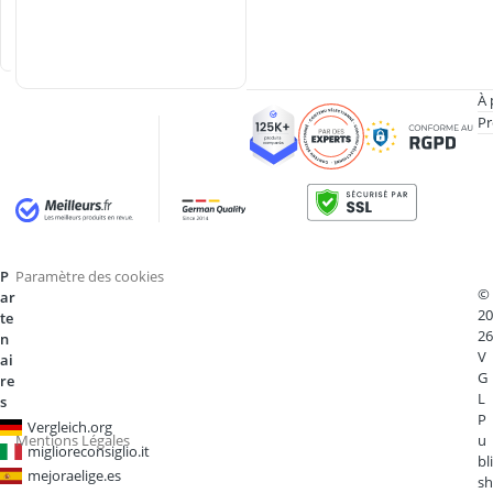
l
l
e
À 
Pr
P
Paramètre des cookies
©
ar
20
te
26
n
V
ai
G
re
L
s
P
Vergleich.org
Mentions Légales
u
miglioreconsiglio.it
bli
mejoraelige.es
sh