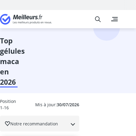
Meilleurs
Les comparais
Hygiène et Sa
acide folique
aide à l'accès
top
aide auditive
gélules
aide-verseur c
ail noir
maca
anneau pénie
en
anti-cholestér
antitussif
2026
Appareil de 
appareil de 
Appareil mas
Position
Mis à jour:
30/07/2026
1-16
Appareil mas
Appareil pres
astaxanthine
Notre recommandation
attelle Hallux