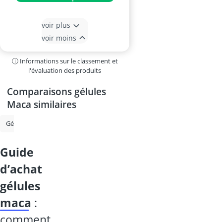
voir plus
voir moins
ⓘ Informations sur le classement et
l'évaluation des produits
Comparaisons gélules
Maca similaires
Gélule acide hyaluronique
Gélule de ginseng
Graines de psyllium
guide
d’achat
gélules
maca
:
comment