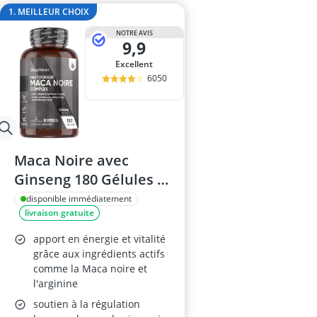
aubépine co
1. MEILLEUR CHOIX
aubépine gélu
NOTRE AVIS
bague anti-ro
9,9
bain de bouc
Excellent
bain de bouche
6050
Maca Noire avec
Ginseng 180 Gélules -
Vegan, Sans Gluten,
disponible immédiatement
livraison gratuite
5550mg/Jour
apport en énergie et vitalité
grâce aux ingrédients actifs
comme la Maca noire et
l'arginine
soutien à la régulation