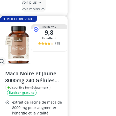
voir plus
voir moins
3. MEILLEURE VENTE
NOTRE AVIS
9,8
Excellent
718
Maca Noire et Jaune
8000mg 240 Gélules
Vegan Alpha Foods
disponible immédiatement
livraison gratuite
extrait de racine de maca de
8000 mg pour augmenter
l'énergie et la vitalité