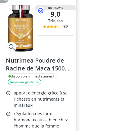
NOTRE AVIS
9,0
Très bon
439
Nutrimea Poudre de
Racine de Maca 1500
mg, 90 Gélules
disponible immédiatement
livraison gratuite
apport d'énergie grâce à sa
richesse en nutriments et
minéraux
régulation des taux
hormonaux aussi bien chez
l'homme que la femme