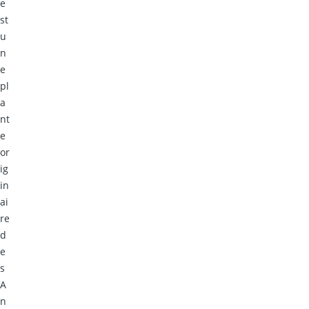
e
st
u
n
e
pl
a
nt
e
or
ig
in
ai
re
d
e
s
A
n