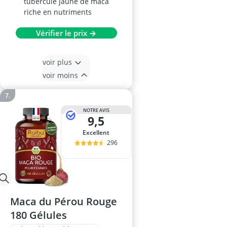
tubercule jaune de maca
riche en nutriments
Vérifier le prix →
voir plus
voir moins
NOTRE AVIS
9,5
Excellent
296
Maca du Pérou Rouge
180 Gélules