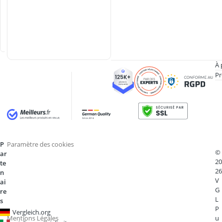
u
p
é
e
s
À 
Pr
P
Paramètre des cookies
©
ar
20
te
26
n
V
ai
G
re
L
s
P
Vergleich.org
Mentions Légales
u