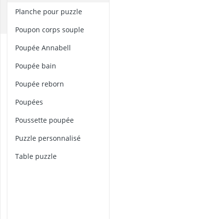
balles pour pi
K
planche pour puzzle
bateau amorç
M
billard indien
poupon corps souple
Bloc de const
c
poupée Annabell
blocs de cons
h
e
poupée bain
m
i
poupée reborn
n
poupées
d
e
poussette poupée
f
e
puzzle personnalisé
r
e
table puzzle
n
b
o
i
s
j