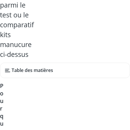
parmi le
test ou le
comparatif
kits
manucure
ci-dessus
Table des matières
P
o
u
r
q
u