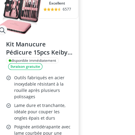
Excellent
6577
Kit Manucure
Pédicure 15pcs Keiby
Citom - Noir & Rose
disponible immédiatement
livraison gratuite
Outils fabriqués en acier
inoxydable résistant à la
rouille après plusieurs
polissages
Lame dure et tranchante,
idéale pour couper les
ongles épais et durs
Poignée antidérapante avec
lame courbée pour une