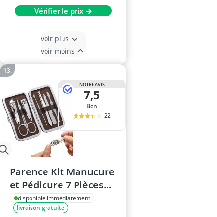
Vérifier le prix →
voir plus
voir moins
NOTRE AVIS
7,5
Bon
22
Parence Kit Manucure
et Pédicure 7 Pièces
avec Boite de
disponible immédiatement
livraison gratuite
Rangement