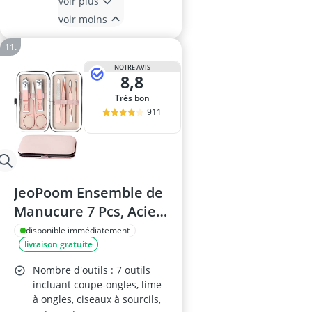
voir plus
voir moins
NOTRE AVIS
8,8
Très bon
911
JeoPoom Ensemble de
Manucure 7 Pcs, Acier
Inoxydable, Rose
disponible immédiatement
livraison gratuite
Nombre d'outils : 7 outils
incluant coupe-ongles, lime
à ongles, ciseaux à sourcils,