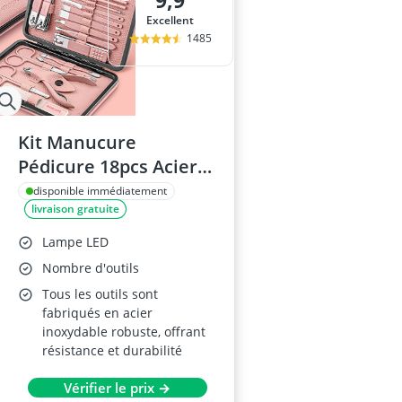
9,9
base maquill
Excellent
baume à lèvr
1485
BB creme
bentonite
bêta-glucanes
Kit Manucure
Pédicure 18pcs Acier
Inoxydable
disponible immédiatement
livraison gratuite
Lampe LED
Nombre d'outils
Tous les outils sont
fabriqués en acier
inoxydable robuste, offrant
résistance et durabilité
Vérifier le prix →