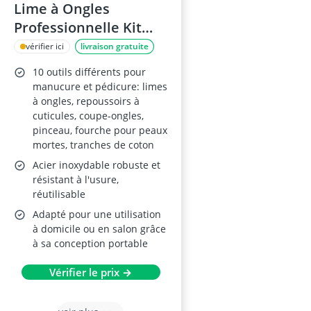
Lime à Ongles
Professionnelle Kit
Manucure Pédicure
vérifier ici
livraison gratuite
10 outils différents pour
manucure et pédicure: limes
à ongles, repoussoirs à
cuticules, coupe-ongles,
pinceau, fourche pour peaux
mortes, tranches de coton
Acier inoxydable robuste et
résistant à l'usure,
réutilisable
Adapté pour une utilisation
à domicile ou en salon grâce
à sa conception portable
Vérifier le prix →