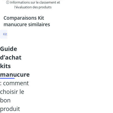
ⓘ Informations sur le classement et
l'évaluation des produits
Comparaisons Kit
manucure similaires
Kit manucure
Coupe-ongle
lime à ongles
lime à ongles en ver
guide
d’achat
kits
manucure
: comment
choisir le
bon
produit