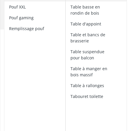
ampoule r7s
B
pouf XXL
table basse en
ampoules LE
C
rondin de bois
Anneau d'assi
pouf gaming
M
Anti-poil pou
table d'appoint
remplissage pouf
Antivol remo
table et bancs de
a
brasserie
r
m
table suspendue
o
pour balcon
i
r
table à manger en
e
bois massif
p
h
table à rallonges
a
r
tabouret toilette
m
a
c
i
e