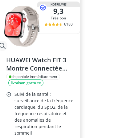
NOTRE AVIS
9,3
Très bon
6180
HUAWEI Watch FIT 3
Montre Connectée
AMOLED Blanc
disponible immédiatement
livraison gratuite
Suivi de la santé :
surveillance de la fréquence
cardiaque, du SpO2, de la
fréquence respiratoire et
des anomalies de
respiration pendant le
sommeil