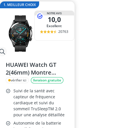
amplificateur
1. MEILLEUR CHOIX
amplificateur
NOTRE AVIS
amplificateur 
10,0
amplificateur 
Excellent
amplificateur 
20763
HUAWEI Watch GT
2(46mm) Montre
Connectée
vérifier ici
livraison gratuite
Suivi de la santé avec
capteur de fréquence
cardiaque et suivi du
sommeil TruSleepTM 2.0
pour une analyse détaillée
Autonomie de la batterie