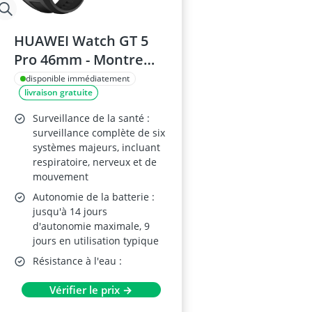
HUAWEI Watch GT 5
Pro 46mm - Montre
Connectée, ECG, 14
disponible immédiatement
livraison gratuite
Jours Autonomie, Noir
Surveillance de la santé :
surveillance complète de six
systèmes majeurs, incluant
respiratoire, nerveux et de
mouvement
Autonomie de la batterie :
jusqu'à 14 jours
d'autonomie maximale, 9
jours en utilisation typique
Résistance à l'eau :
Vérifier le prix →