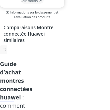
voir moins
ⓘ Informations sur le classement et
l'évaluation des produits
Comparaisons Montre
connectée Huawei
similaires
Téléphone sans fil
Montre connectée Amazfit
Apple Watch
M
guide
d’achat
montres
connectées
huawei
:
comment