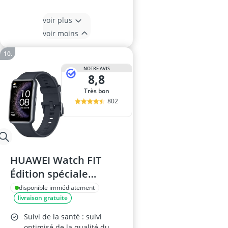
voir plus
voir moins
NOTRE AVIS
8,8
Très bon
802
HUAWEI Watch FIT
Édition spéciale
AMOLED 1,64" GPS
disponible immédiatement
livraison gratuite
Suivi de la santé : suivi
optimisé de la qualité du