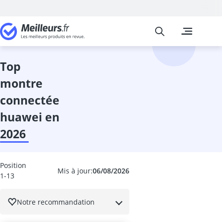
Meilleurs
Les comparais
High-Tech
Absorbeur ac
absorbeur de 
top
accordeur gui
montre
adaptateur de
adaptateur li
connectée
adaptateur pé
huawei en
adaptateur un
adaptateur US
2026
aide au stati
alarme voitur
Alimentations
Position
Mis à jour:
06/08/2026
1-13
ampli casque
amplificateur
amplificateur
Notre recommandation
amplificateur