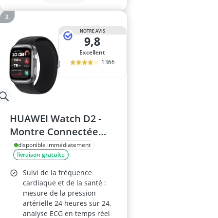
NOTRE AVIS
9,8
Excellent
1366
HUAWEI Watch D2 -
Montre Connectée
ECG & Pression, Noir
disponible immédiatement
livraison gratuite
Suivi de la fréquence
cardiaque et de la santé :
mesure de la pression
artérielle 24 heures sur 24,
analyse ECG en temps réel