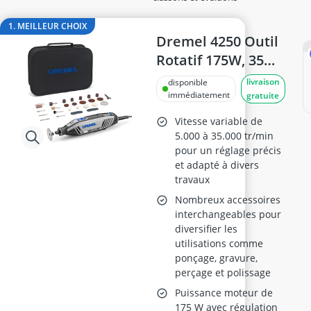
ampoule détecteur de mouvement
appareil à oxygène portable
1. MEILLEUR CHOIX
Appareil mesure qualité de l'air
Dremel 4250 Outil
apprêt pour bois
Rotatif 175W, 35
asphalte à froid
Accessoires
livraison
disponible
bâche porte anti-poussière
immédiatement
gratuite
Vitesse variable de
5.000 à 35.000 tr/min
pour un réglage précis
et adapté à divers
travaux
Nombreux accessoires
interchangeables pour
diversifier les
utilisations comme
ponçage, gravure,
perçage et polissage
Puissance moteur de
175 W avec régulation