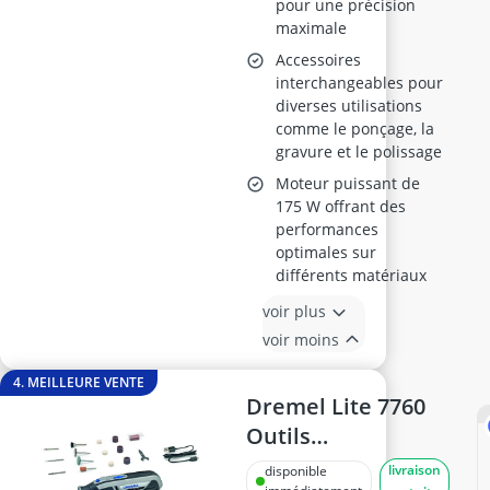
pour une précision
maximale
Accessoires
interchangeables pour
diverses utilisations
comme le ponçage, la
gravure et le polissage
Moteur puissant de
175 W offrant des
performances
optimales sur
différents matériaux
voir plus
voir moins
4. MEILLEURE VENTE
Dremel Lite 7760
Outils
Multifonctions
livraison
disponible