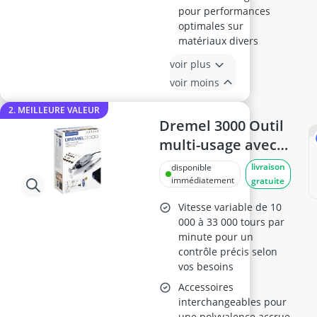
pour performances
optimales sur
matériaux divers
voir plus
voir moins
2. MEILLEURE VALEUR
Dremel 3000 Outil
multi-usage avec
accessoires
livraison
disponible
immédiatement
gratuite
Vitesse variable de 10
000 à 33 000 tours par
minute pour un
contrôle précis selon
vos besoins
Accessoires
interchangeables pour
une polyvalence accrue