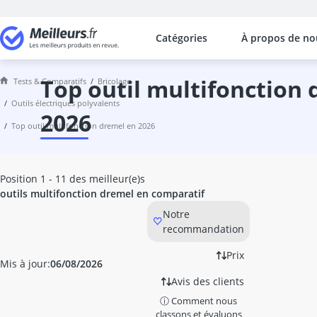
Catégories
À propos de no
Les comparaisons les plus populaires
Bricolage
abrasif
top outil multifonction dremel en
Tests & Comparatifs
bricolage
adaptateur de couple numérique
outils électriques polyvalents
aérateur fenêtre
2026
top outil multifonction dremel en 2026
aérosol extincteur
aérosol vernis
Affuteuse de lame de scie
Position 1 - 11 des meilleur(e)s
Agitateur de mortier
outils multifonction dremel en comparatif
agrafeuse à air comprimé
Notre
agrafeuse électrique
recommandation
aiguille tire fil
alarme fenêtre
Prix
Mis à jour:
06/08/2026
alarme maison sans fil
Avis des clients
alarme niveau d'eau
allumeurs
ⓘ Comment nous
classons et évaluons