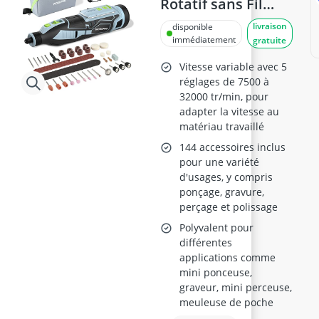
Rotatif sans Fil
12V, 114
livraison
disponible
Accessoires
immédiatement
gratuite
Vitesse variable avec 5
réglages de 7500 à
32000 tr/min, pour
adapter la vitesse au
matériau travaillé
144 accessoires inclus
pour une variété
d'usages, y compris
ponçage, gravure,
perçage et polissage
Polyvalent pour
différentes
applications comme
mini ponceuse,
graveur, mini perceuse,
meuleuse de poche