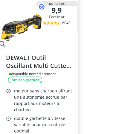
appareil à ox
NOTRE AVIS
9,9
Appareil mesur
apprêt pour b
Excellent
asphalte à fro
6049
bâche porte a
DEWALT Outil
Oscillant Multi Cutter
18V DCS355N-XJ
disponible immédiatement
livraison gratuite
moteur sans charbon offrant
une autonomie accrue par
rapport aux moteurs à
charbon
double gâchette à vitesse
variable pour un contrôle
optimal