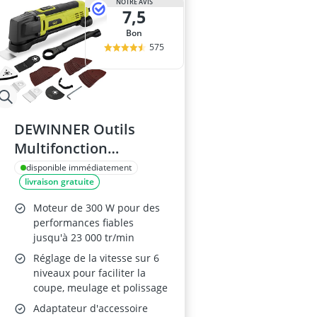
NOTRE AVIS
7,5
Bon
575
DEWINNER Outils
Multifonction
Oscillants 300W
disponible immédiatement
livraison gratuite
Moteur de 300 W pour des
performances fiables
jusqu'à 23 000 tr/min
Réglage de la vitesse sur 6
niveaux pour faciliter la
coupe, meulage et polissage
Adaptateur d'accessoire