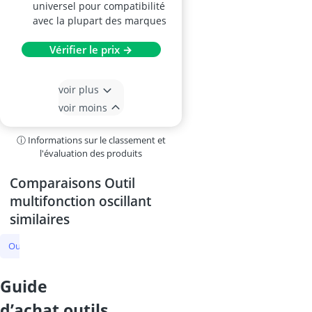
universel pour compatibilité
avec la plupart des marques
Vérifier le prix →
voir plus
voir moins
ⓘ Informations sur le classement et
l'évaluation des produits
Comparaisons Outil
multifonction oscillant
similaires
Outil multifonction oscillant
Radio de chantier
Meuleuse d'angle sa
guide
d’achat outils