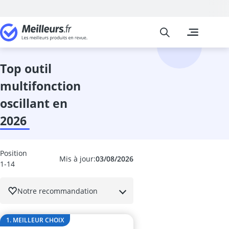
Meilleurs
Les comparais
Bricolage
abrasif
adaptateur d
top outil
aérateur fenê
multifonction
aérosol extinc
aérosol vernis
oscillant en
Affuteuse de 
2026
Agitateur de 
agrafeuse à a
agrafeuse éle
Position
aiguille tire fil
Mis à jour:
03/08/2026
1-14
alarme fenêtr
alarme maison
Notre recommandation
alarme niveau
allumeurs
ampoule déte
1. MEILLEUR CHOIX