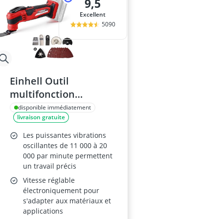
9,5
Excellent
5090
Einhell Outil
multifonction
VARRITO 18V
disponible immédiatement
livraison gratuite
Les puissantes vibrations
oscillantes de 11 000 à 20
000 par minute permettent
un travail précis
Vitesse réglable
électroniquement pour
s'adapter aux matériaux et
applications