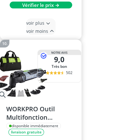
Vérifier le prix →
voir plus
voir moins
NOTRE AVIS
9,0
Très bon
502
WORKPRO Outil
Multifonction
Oscillant 300W, 7
disponible immédiatement
livraison gratuite
Vitesses