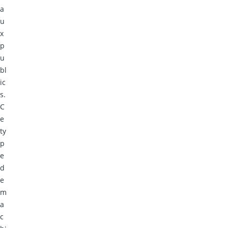
a
u
x
p
u
bl
ic
s.
C
e
ty
p
e
d
e
m
a
c