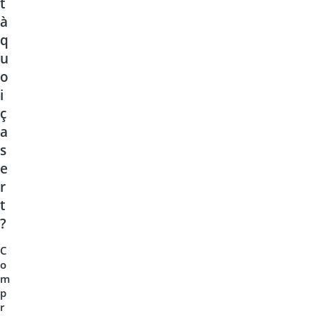
t
à
q
u
o
i
ç
a
s
e
r
t
?
C
o
m
p
r