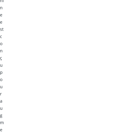
hi
n
e
e
st
c
o
n
ç
u
p
o
u
r
a
u
g
m
e