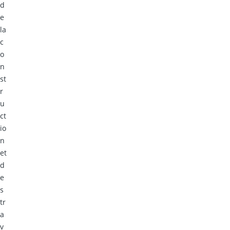
d
e
la
c
o
n
st
r
u
ct
io
n
et
d
e
s
tr
a
v