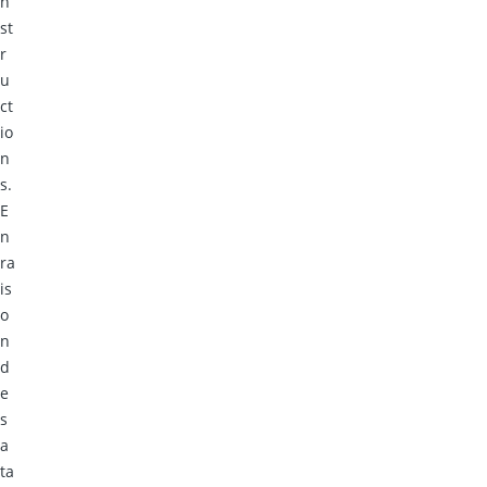
n
st
r
u
ct
io
n
s.
E
n
ra
is
o
n
d
e
s
a
ta