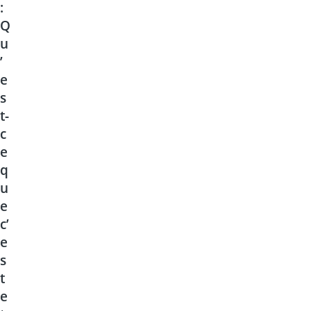
:
Q
u
’
e
s
t-
c
e
q
u
e
c’
e
s
t
e