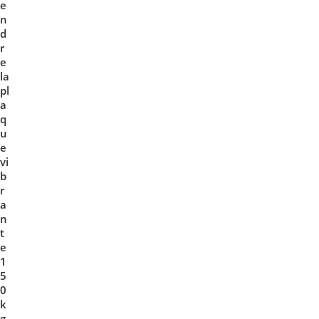
e
n
d
r
e
la
pl
a
q
u
e
vi
b
r
a
n
t
e
1
5
0
k
g