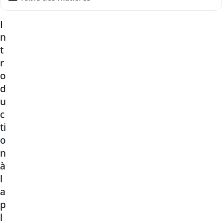
I
n
t
r
o
d
u
c
ti
o
n
à
l
a
p
l