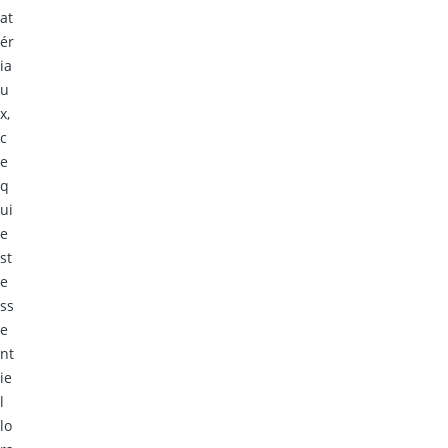
at
ér
ia
u
x,
c
e
q
ui
e
st
e
ss
e
nt
ie
l
lo