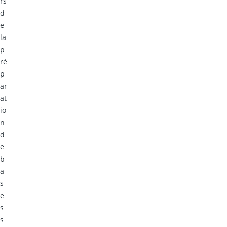
rs
d
e
la
p
ré
p
ar
at
io
n
d
e
b
a
s
e
s
s