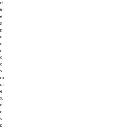
ol
id
e
s
p
o
u
r
d
e
s
ro
ut
e
s,
d
e
s
p