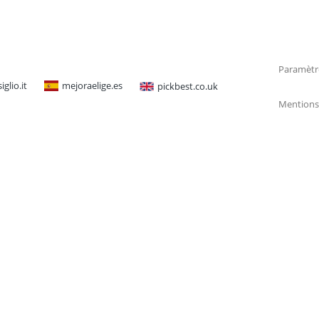
Paramètr
glio.it
mejoraelige.es
pickbest.co.uk
Mentions