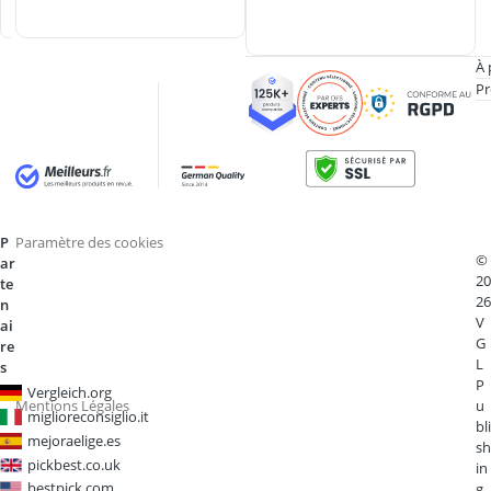
e
À 
Pr
P
Paramètre des cookies
©
ar
20
te
26
n
V
ai
G
re
L
s
P
Vergleich.org
Mentions Légales
u
miglioreconsiglio.it
bli
mejoraelige.es
sh
pickbest.co.uk
in
bestpick.com
g