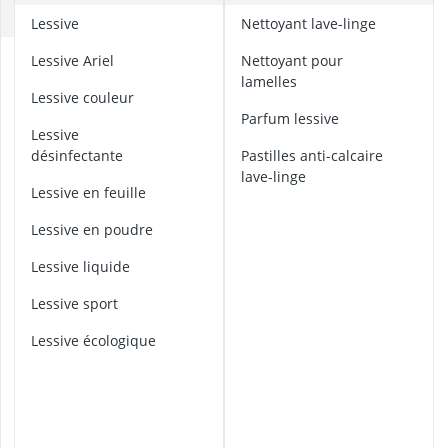
ampoule r7s
C
lessive
nettoyant lave-linge
ampoules LE
Anneau d'assi
A
lessive Ariel
nettoyant pour
Anti-poil pou
n
lamelles
t
lessive couleur
Antivol remo
i
parfum lessive
lessive
-
désinfectante
pastilles anti-calcaire
p
lave-linge
o
lessive en feuille
i
l
lessive en poudre
p
o
lessive liquide
u
lessive sport
r
m
lessive écologique
a
c
h
i
n