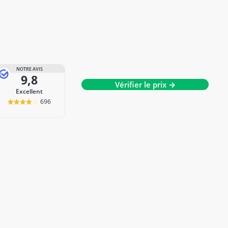
NOTRE AVIS
9,8
Vérifier le prix →
Excellent
696