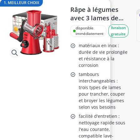
ampoule détecteur de mouvement
1. MEILLEUR CHOIX
appareil à oxygène portable
Râpe à légumes
Appareil mesure qualité de l'air
avec 3 lames de
apprêt pour bois
tambour
livraison
disponible
asphalte à froid
immédiatement
gratuite
bâche porte anti-poussière
matériaux en inox :
durée de vie prolongée
et résistance à la
corrosion
tambours
interchangeables :
trois types de lames
pour trancher, couper
et broyer les légumes
selon vos besoins
facilité d'entretien :
nettoyage rapide sous
l'eau courante,
compatible lave-