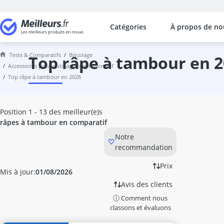
Catégories
À propos de no
Les comparaisons les plus populaires
Bricolage
Tests & Comparatifs
bricolage
abrasif
top râpe à tambour en 
accessoires pour outillage électroportatif
adaptateur de couple numérique
top râpe à tambour en 2026
aérateur fenêtre
aérosol extincteur
aérosol vernis
Position 1 - 13 des meilleur(e)s
Affuteuse de lame de scie
râpes à tambour en comparatif
Agitateur de mortier
Notre
agrafeuse à air comprimé
recommandation
agrafeuse électrique
aiguille tire fil
Prix
Mis à jour:
01/08/2026
alarme fenêtre
Avis des clients
alarme maison sans fil
ⓘ Comment nous
alarme niveau d'eau
classons et évaluons
allumeurs