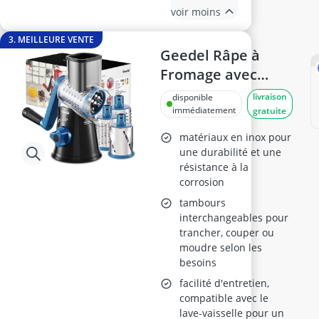
voir moins
3. MEILLEURE VENTE
Geedel Râpe à
Fromage avec
Manivelle, 3
livraison
disponible
Lames
immédiatement
gratuite
matériaux en inox pour
une durabilité et une
résistance à la
corrosion
tambours
interchangeables pour
trancher, couper ou
moudre selon les
besoins
facilité d'entretien,
compatible avec le
lave-vaisselle pour un