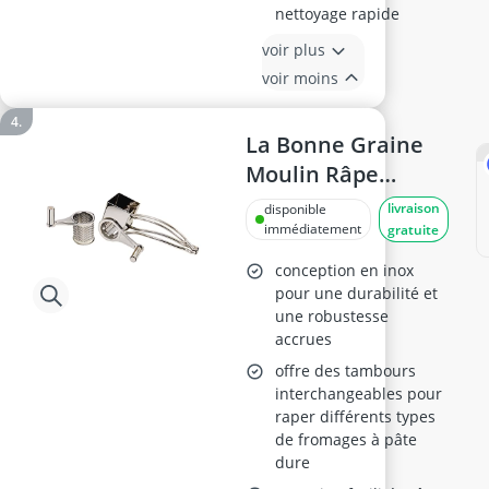
nettoyage rapide
voir plus
voir moins
La Bonne Graine
Moulin Râpe
Gruyère Inox
livraison
disponible
N3009X-2
immédiatement
gratuite
conception en inox
pour une durabilité et
une robustesse
accrues
offre des tambours
interchangeables pour
raper différents types
de fromages à pâte
dure