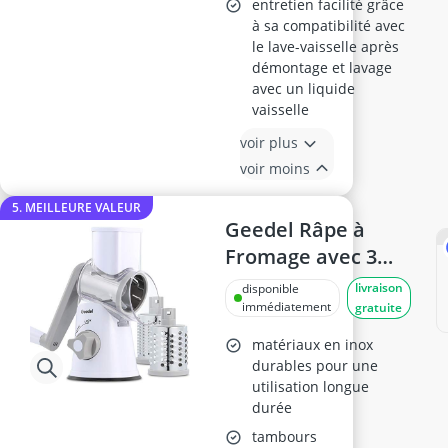
entretien facilité grâce
à sa compatibilité avec
le lave-vaisselle après
démontage et lavage
avec un liquide
vaisselle
voir plus
voir moins
5. MEILLEURE VALEUR
Geedel Râpe à
Fromage avec 3
Lames
livraison
disponible
immédiatement
gratuite
matériaux en inox
durables pour une
utilisation longue
durée
tambours