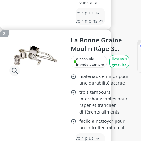
vaisselle
voir plus
voir moins
La Bonne Graine
Moulin Râpe 3
Tambours N3010
livraison
disponible
immédiatement
gratuite
matériaux en inox pour
une durabilité accrue
trois tambours
interchangeables pour
râper et trancher
différents aliments
facile à nettoyer pour
un entretien minimal
voir plus