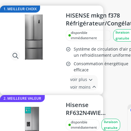
Cuisinière 60 cm
cuisinière Beko
1. MEILLEUR CHOIX
Cuisinière électrique
HISENSE mkgn f378
Cuisinière encastrable
Réfrigérateur/Congéla
four Bosch
Inoxydable
livraison
disponible
frigo A+++
immédiatement
gratuite
Système de circulation d'air 
un refroidissement uniforme
Consommation énergétique
efficace
voir plus
voir moins
2. MEILLEURE VALEUR
Hisense
RF632N4WIE
Réfrigérateur
livraison
disponible
congélateur
immédiatement
gratuite