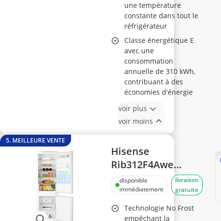
une température
constante dans tout le
réfrigérateur
Classe énergétique E
avec une
consommation
annuelle de 310 kWh,
contribuant à des
économies d'énergie
voir plus
voir moins
5. MEILLEURE VENTE
Hisense
Rib312F4Awe
Réfrigérateur
livraison
disponible
combiné No Frost
immédiatement
gratuite
246L
Technologie No Frost
empêchant la