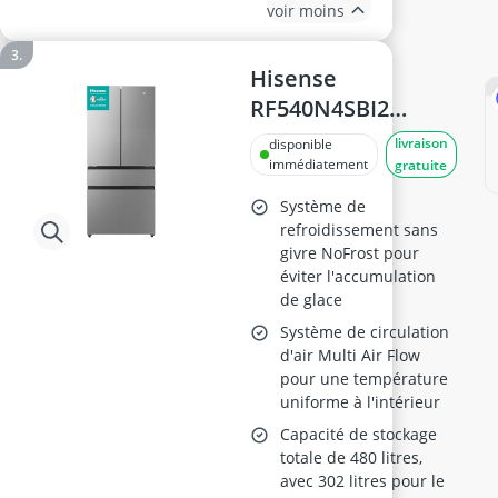
voir moins
Hisense
RF540N4SBI2
Réfrigérateur
livraison
disponible
congélateur
immédiatement
gratuite
français
Système de
refroidissement sans
givre NoFrost pour
éviter l'accumulation
de glace
Système de circulation
d'air Multi Air Flow
pour une température
uniforme à l'intérieur
Capacité de stockage
totale de 480 litres,
avec 302 litres pour le