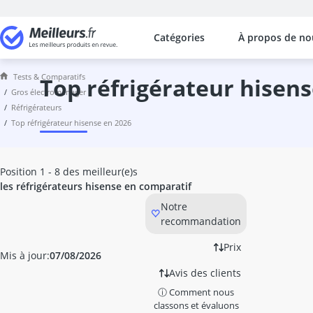
Catégories
À propos de no
Les comparaisons les plus populaires
Gros électroménager
Tests & Comparatifs
Cave à vin
top réfrigérateur hisen
gros électroménager
Congélateur 100 litres
réfrigérateurs
congélateur 100L
top réfrigérateur hisense en 2026
congélateur 200 litres
Congélateur 4 tiroirs x
congélateur 80 litres
Position 1 - 8 des meilleur(e)s
Congélateur A+++
les réfrigérateurs hisense en comparatif
congélateur Beko
Notre
congélateur Bomann
recommandation
congélateur Bosch
Congelateur coffre
Prix
Mis à jour:
07/08/2026
Congélateur froid ventilé
Avis des clients
congélateur Siemens
ⓘ Comment nous
Congélateur tiroir
classons et évaluons