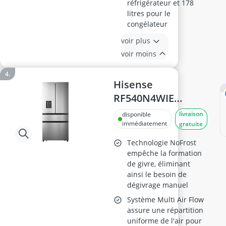
réfrigérateur et 178
litres pour le
congélateur
voir plus
voir moins
Hisense
RF540N4WIE
Réfrigérateur
livraison
disponible
américain 302L
immédiatement
gratuite
Inox
Technologie NoFrost
empêche la formation
de givre, éliminant
ainsi le besoin de
dégivrage manuel
Système Multi Air Flow
assure une répartition
uniforme de l'air pour