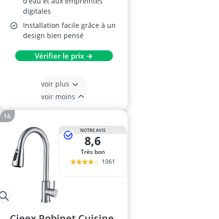
d'eau et aux empreintes
digitales
Installation facile grâce à un
design bien pensé
Vérifier le prix →
voir plus
voir moins
NOTRE AVIS
8,6
Très bon
1061
Cieex Robinet Cuisine