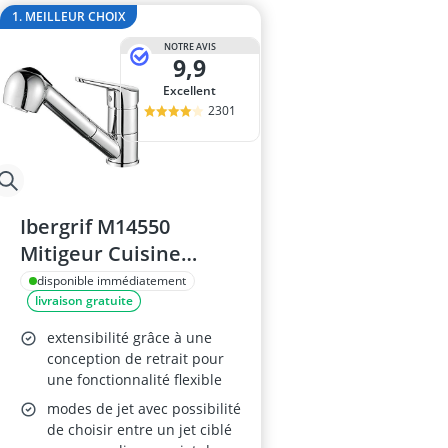
appareil à ox
1. MEILLEUR CHOIX
Appareil mesur
NOTRE AVIS
apprêt pour b
9,9
asphalte à fro
Excellent
bâche porte a
2301
Ibergrif M14550
Mitigeur Cuisine
Chromé
disponible immédiatement
livraison gratuite
extensibilité grâce à une
conception de retrait pour
une fonctionnalité flexible
modes de jet avec possibilité
de choisir entre un jet ciblé