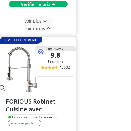
Vérifier le prix →
voir plus
voir moins
3. MEILLEURE VENTE
NOTRE AVIS
9,8
Excellent
15002
FORIOUS Robinet
Cuisine avec
Douchette 2 Modes,
disponible immédiatement
livraison gratuite
Pivotant à 360°, Inox