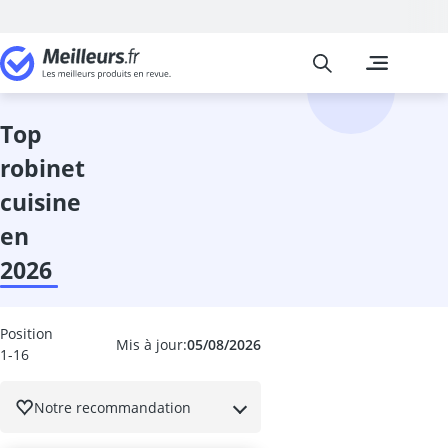
Meilleurs
Les comparais
Bricolage
abrasif
adaptateur d
top
aérateur fenê
robinet
aérosol extinc
aérosol vernis
cuisine
Affuteuse de 
en
Agitateur de 
agrafeuse à a
2026
agrafeuse éle
aiguille tire fil
alarme fenêtr
Position
Mis à jour:
05/08/2026
1-16
alarme maison
alarme niveau
allumeurs
Notre recommandation
ampoule déte