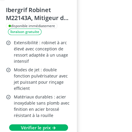
Ibergrif Robinet
M22143A, Mitigeur de
Cuisine, Inox, Gris
disponible immédiatement
livraison gratuite
Extensibilité : robinet à arc
élevé avec conception de
ressort adaptée à un usage
intensif
Modes de jet : double
fonction pulvérisateur avec
jet puissant pour rinçage
efficient
Matériaux durables : acier
inoxydable sans plomb avec
finition en acier brossé
résistant à la rouille
Vérifier le prix →