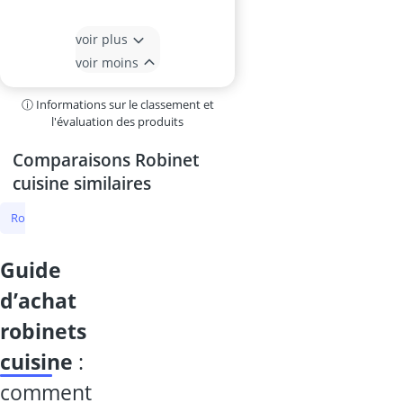
voir plus
voir moins
ⓘ Informations sur le classement et
l'évaluation des produits
Comparaisons Robinet
cuisine similaires
Robinet cuisine
Robinet électrique
Robinet eau gazeuse
robin
guide
d’achat
robinets
cuisine
:
comment