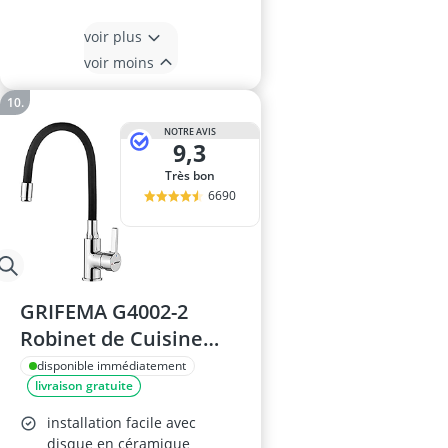
voir plus
voir moins
NOTRE AVIS
9,3
Très bon
6690
GRIFEMA G4002-2
Robinet de Cuisine
Rotatif 360°
disponible immédiatement
livraison gratuite
installation facile avec
disque en céramique