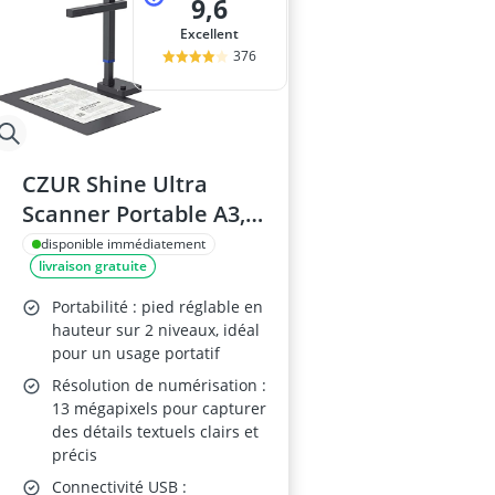
9,6
Excellent
376
CZUR Shine Ultra
Scanner Portable A3,
13 Mégapixels, avec
disponible immédiatement
livraison gratuite
OCR
Portabilité : pied réglable en
hauteur sur 2 niveaux, idéal
pour un usage portatif
Résolution de numérisation :
13 mégapixels pour capturer
des détails textuels clairs et
précis
Connectivité USB :