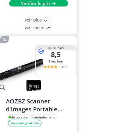
Vérifier le prix →
voir plus
voir moins
NOTRE AVIS
8,5
Très bon
625
AOZBZ Scanner
d'images Portable
900DPI A4 Blanc
disponible immédiatement
livraison gratuite