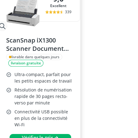
Excellent
339
ScanSnap iX1300
Scanner Document
Automatique Blanc
livrable dans quelques jours
livraison gratuite
Ultra-compact, parfait pour
les petits espaces de travail
Résolution de numérisation
rapide de 30 pages recto-
verso par minute
Connectivité USB possible
en plus de la connectivité
Wi-Fi
Vérifier le prix →