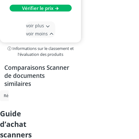
Vérifier le prix →
voir plus
voir moins
ⓘ Informations sur le classement et
l'évaluation des produits
Comparaisons Scanner
de documents
similaires
Répéteurs Wi-Fi fritz
Répéteur wlan
Scanner de documents
Sw
guide
d’achat
scanners