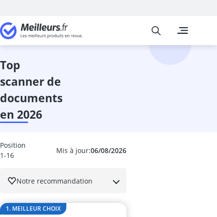
Meilleurs
Les comparais
Informatique
Acer Aspire 5
adaptateur Bl
top
adaptateur Li
scanner de
adaptateur r
adaptateur U
documents
adaptateur US
en 2026
Alimentation
Appareil phot
Apple iPad
Position
Apple MacBo
Mis à jour:
06/08/2026
1-16
armoire serve
asus Zenscre
Notre recommandation
bagage à mai
barebone
Barre de son 
1. MEILLEUR CHOIX