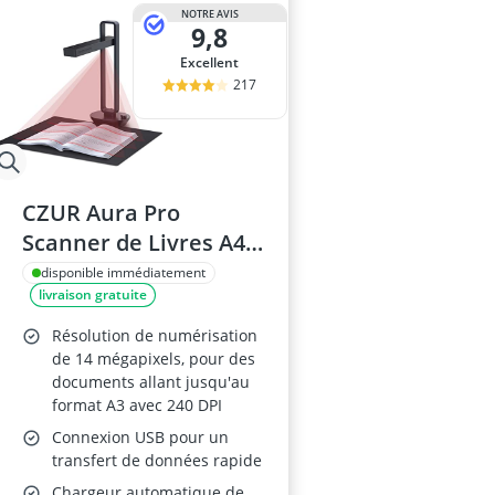
batterie ondu
NOTRE AVIS
9,8
BD-RE
bloc d'aliment
Excellent
boîtier be qui
217
boîtier SSD M
CZUR Aura Pro
Scanner de Livres A4,
13MP, OCR Multilingue
disponible immédiatement
livraison gratuite
Résolution de numérisation
de 14 mégapixels, pour des
documents allant jusqu'au
format A3 avec 240 DPI
Connexion USB pour un
transfert de données rapide
Chargeur automatique de