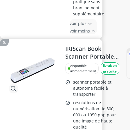
pratique sans
branchement
supplémentaire
voir plus
voir moins
IRIScan Book
Scanner Portable
Batterie sans Fil –
livraison
disponible
v7
immédiatement
gratuite
scanner portable et
autonome facile à
transporter
résolutions de
numérisation de 300,
600 ou 1050 ppp pour
une image de haute
qualité