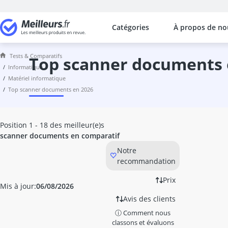
Catégories
À propos de no
Les comparaisons les plus populaires
Informatique
Tests & Comparatifs
Acer Aspire 5
top scanner documents 
informatique
adaptateur Bluetooth
matériel informatique
adaptateur Lightning Apple
top scanner documents en 2026
adaptateur réseau
adaptateur USB SATA
adaptateur USB-C Ethernet
Position 1 - 18 des meilleur(e)s
Alimentation 1000W
scanner documents en comparatif
Appareil photo bridge
Notre
Apple iPad
recommandation
Apple MacBook
armoire serveur
Prix
Mis à jour:
06/08/2026
asus Zenscreen
Avis des clients
bagage à main Samsonite
ⓘ Comment nous
barebone
classons et évaluons