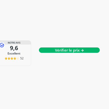
NOTRE AVIS
9,6
Vérifier le prix →
Excellent
52