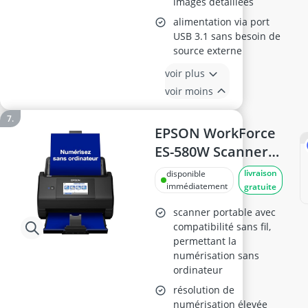
images détaillées
alimentation via port
USB 3.1 sans besoin de
source externe
voir plus
voir moins
EPSON WorkForce
ES-580W Scanner
de Documents A4
livraison
disponible
immédiatement
gratuite
scanner portable avec
compatibilité sans fil,
permettant la
numérisation sans
ordinateur
résolution de
numérisation élevée