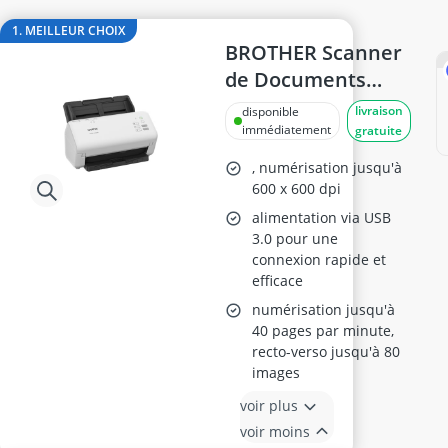
Barre de son PC
batterie onduleur
1. MEILLEUR CHOIX
BD-RE
BROTHER Scanner
bloc d'alimentation be quiet!
de Documents
boîtier be quiet!
ADS-4300N
livraison
disponible
boîtier SSD M2
immédiatement
gratuite
, numérisation jusqu'à
600 x 600 dpi
alimentation via USB
3.0 pour une
connexion rapide et
efficace
numérisation jusqu'à
40 pages par minute,
recto-verso jusqu'à 80
images
voir plus
voir moins