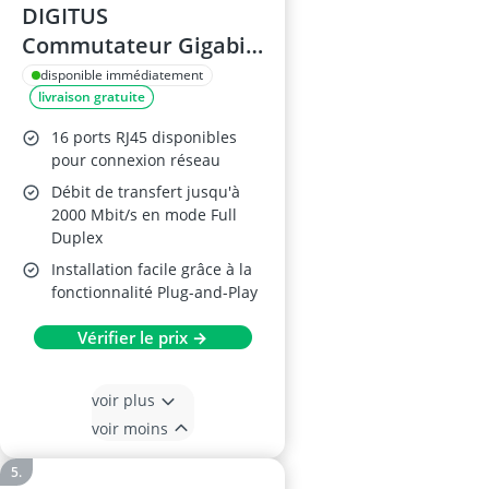
DIGITUS
Commutateur Gigabit
Ethernet 16 ports
disponible immédiatement
livraison gratuite
16 ports RJ45 disponibles
pour connexion réseau
Débit de transfert jusqu'à
2000 Mbit/s en mode Full
Duplex
Installation facile grâce à la
fonctionnalité Plug-and-Play
Vérifier le prix →
voir plus
voir moins