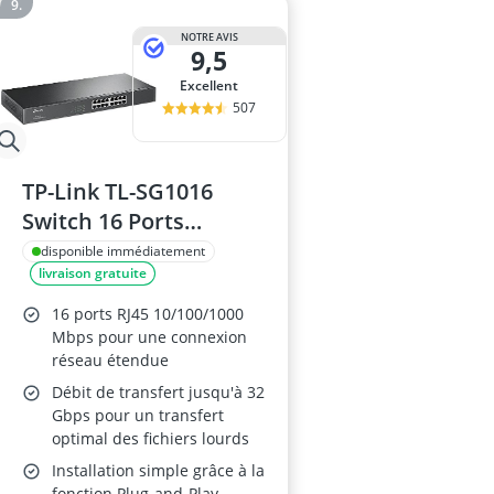
NOTRE AVIS
9,5
Excellent
507
TP-Link TL-SG1016
Switch 16 Ports
Gigabit, Rackable
disponible immédiatement
livraison gratuite
16 ports RJ45 10/100/1000
Mbps pour une connexion
réseau étendue
Débit de transfert jusqu'à 32
Gbps pour un transfert
optimal des fichiers lourds
Installation simple grâce à la
fonction Plug-and-Play,