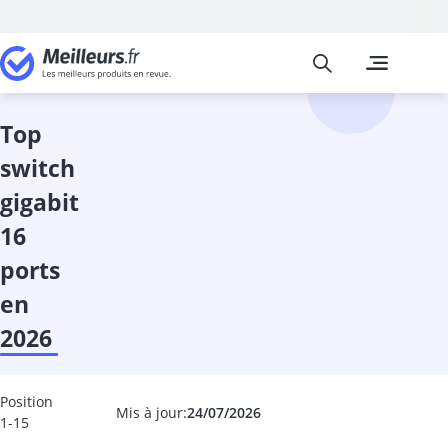
Meilleurs
Les comparais
Informatique
Acer Aspire 5
adaptateur Bl
top
adaptateur Li
switch
adaptateur r
adaptateur U
gigabit
adaptateur US
16
Alimentation
Appareil phot
ports
Apple iPad
en
Apple MacBo
2026
armoire serve
asus Zenscre
bagage à mai
Position
barebone
Mis à jour:
24/07/2026
1-15
Barre de son 