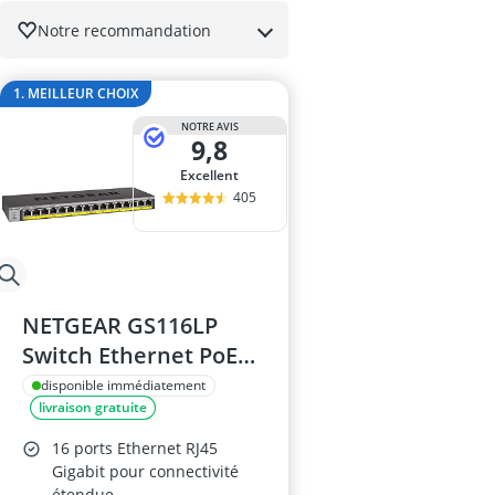
batterie ondu
Notre recommandation
BD-RE
bloc d'aliment
boîtier be qui
1. MEILLEUR CHOIX
boîtier SSD M
NOTRE AVIS
9,8
Excellent
405
NETGEAR GS116LP
Switch Ethernet PoE+
16 Ports Gigabit
disponible immédiatement
livraison gratuite
16 ports Ethernet RJ45
Gigabit pour connectivité
étendue