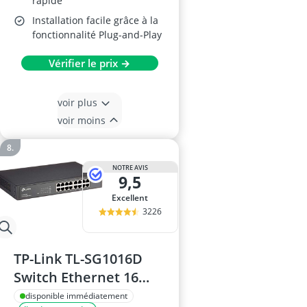
rapide
Installation facile grâce à la
fonctionnalité Plug-and-Play
Vérifier le prix →
voir plus
voir moins
NOTRE AVIS
9,5
Excellent
3226
TP-Link TL-SG1016D
Switch Ethernet 16
Ports Gigabit
disponible immédiatement