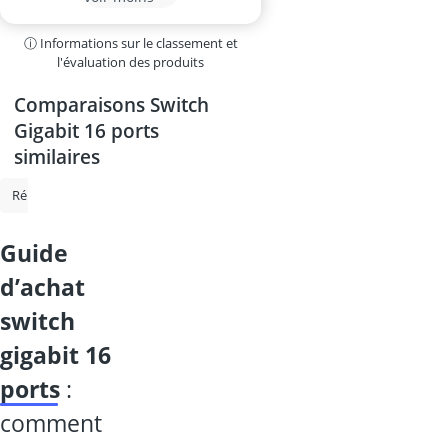
ⓘ Informations sur le classement et
l'évaluation des produits
Comparaisons Switch
Gigabit 16 ports
similaires
Répéteurs Wi-Fi fritz
Répéteur wlan
Scanner de documents
Sw
guide
d’achat
switch
gigabit 16
ports
:
comment