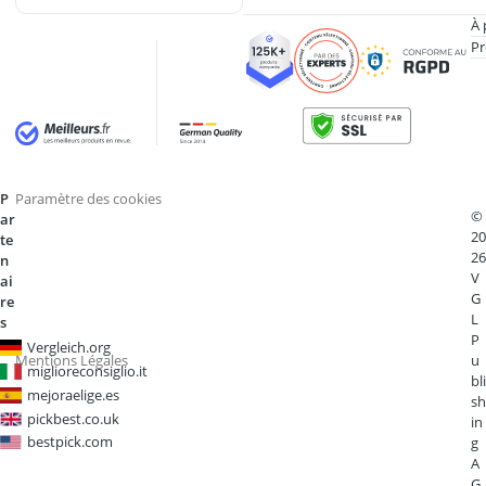
À 
Pr
P
Paramètre des cookies
©
ar
20
te
26
n
V
ai
G
re
L
s
P
Vergleich.org
Mentions Légales
u
miglioreconsiglio.it
bli
mejoraelige.es
sh
pickbest.co.uk
in
bestpick.com
g
A
G