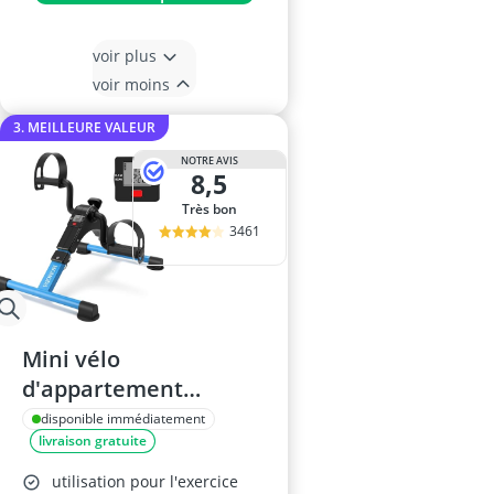
voir plus
voir moins
3. MEILLEURE VALEUR
NOTRE AVIS
8,5
Très bon
3461
Mini vélo
d'appartement
pédalier pliable avec
disponible immédiatement
livraison gratuite
écran LCD
utilisation pour l'exercice