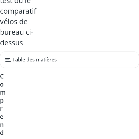
test ou le
comparatif
vélos de
bureau ci-
dessus
Table des matières
C
o
m
p
r
e
n
d