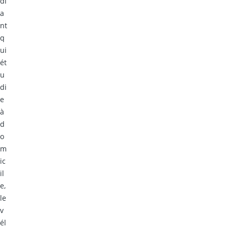
di
a
nt
q
ui
ét
u
di
e
à
d
o
m
ic
il
e,
le
v
él