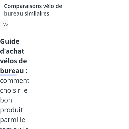
Comparaisons vélo de
bureau similaires
Vélo d'appartement
Ergomètre
Rameur
Tapis de course
Ta
guide
d’achat
vélos de
bureau
:
comment
choisir le
bon
produit
parmi le