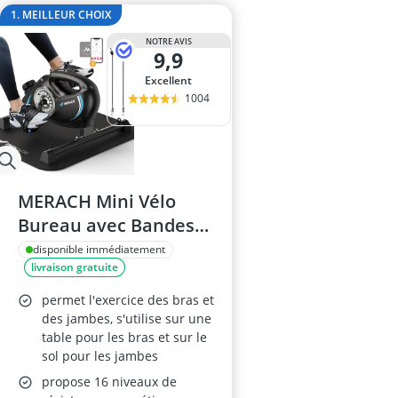
antivol vélo é
1. MEILLEUR CHOIX
antivol vélo e
NOTRE AVIS
antivol vélo lé
9,9
appareil abdo
Excellent
Appareil musc
1004
MERACH Mini Vélo
Bureau avec Bandes
de Résistance
disponible immédiatement
livraison gratuite
permet l'exercice des bras et
des jambes, s'utilise sur une
table pour les bras et sur le
sol pour les jambes
propose 16 niveaux de