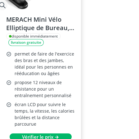
MERACH Mini Vélo
Elliptique de Bureau,
Modèle Électrique, 12
disponible immédiatement
livraison gratuite
Vitesses, Silencieux
permet de faire de l'exercice
des bras et des jambes,
idéal pour les personnes en
rééducation ou âgées
propose 12 niveaux de
résistance pour un
entraînement personnalisé
écran LCD pour suivre le
temps, la vitesse, les calories
brûlées et la distance
parcourue
Vérifier le prix →