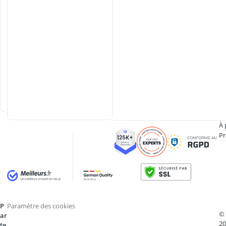
d
'
a
l
l
u
m
a
g
e
À 
Pr
P
Paramètre des cookies
©
ar
20
te