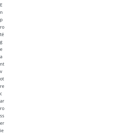
E
n
p
ro
té
g
e
a
nt
v
ot
re
c
ar
ro
ss
er
ie
,