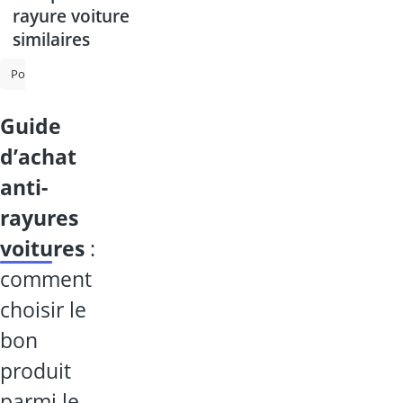
rayure voiture
similaires
Polish pour voiture
Polisseuse
Polissage verre acrylique
polish
guide
d’achat
anti-
rayures
voitures
:
comment
choisir le
bon
produit
parmi le