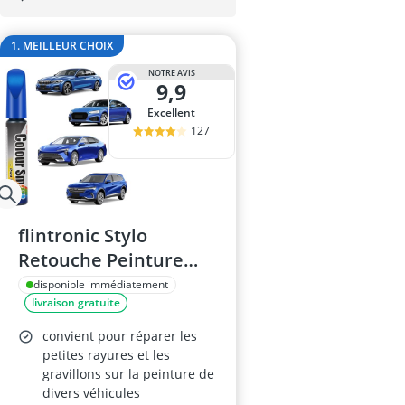
appareil de d
appareil de d
1. MEILLEUR CHOIX
appareil nett
arrache rotul
NOTRE AVIS
9,9
Bâche moto
Excellent
127
flintronic Stylo
Retouche Peinture
Voiture 12ml Bleu
disponible immédiatement
livraison gratuite
convient pour réparer les
petites rayures et les
gravillons sur la peinture de
divers véhicules