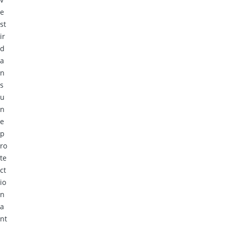
e
st
ir
d
a
n
s
u
n
e
p
ro
te
ct
io
n
a
nt