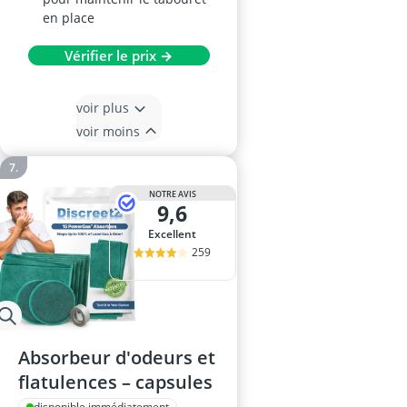
en place
Vérifier le prix →
voir plus
voir moins
NOTRE AVIS
9,6
Excellent
259
Absorbeur d'odeurs et
flatulences – capsules
disponible immédiatement