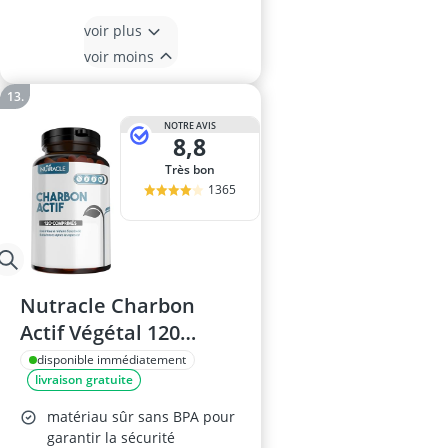
voir plus
voir moins
NOTRE AVIS
8,8
Très bon
1365
Nutracle Charbon
Actif Végétal 120
comprimés 500 mg
disponible immédiatement
livraison gratuite
matériau sûr sans BPA pour
garantir la sécurité