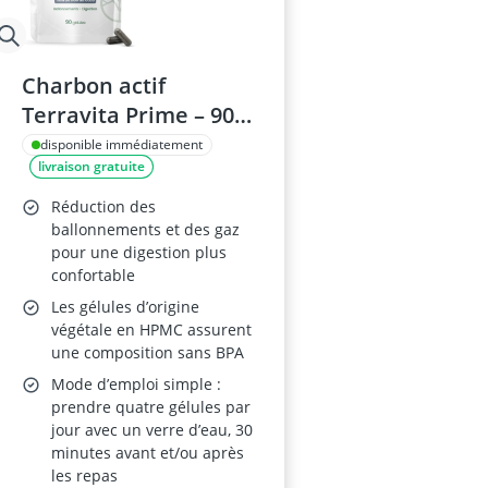
Charbon actif
Terravita Prime – 90
gélules, naturel issu
disponible immédiatement
livraison gratuite
de noix de coco, aide à
la digestion et au
Réduction des
transit, lutte contre
ballonnements et des gaz
pour une digestion plus
les gaz, fabriqué en
confortable
France
Les gélules d’origine
végétale en HPMC assurent
une composition sans BPA
Mode d’emploi simple :
prendre quatre gélules par
jour avec un verre d’eau, 30
minutes avant et/ou après
les repas