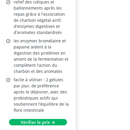
gélules (Carvi, Fenouil,
relief des coliques et
Anis, Coriandre,
ballonnements après les
repas grâce à l'association
Bromélaïne, Papaïne)
de charbon végétal actif,
d'enzymes digestives et
d'aromates standardisés
les enzymes bromélaïne et
papaïne aident à la
digestion des protéines en
amont de la fermentation et
complètent l'action du
charbon et des aromates
facile à utiliser : 2 gélules
par jour, de préférence
après le déjeuner, avec des
probiotiques actifs qui
soutiennent l'équilibre de la
flore intestinale
Vérifier le prix →