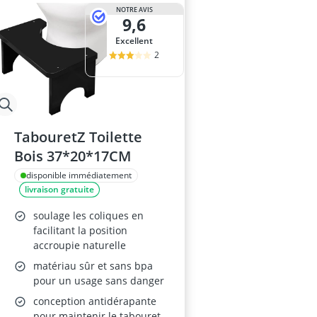
NOTRE AVIS
9,6
Excellent
2
TabouretZ Toilette
Bois 37*20*17CM
disponible immédiatement
livraison gratuite
soulage les coliques en
facilitant la position
accroupie naturelle
matériau sûr et sans bpa
pour un usage sans danger
conception antidérapante
pour maintenir le tabouret