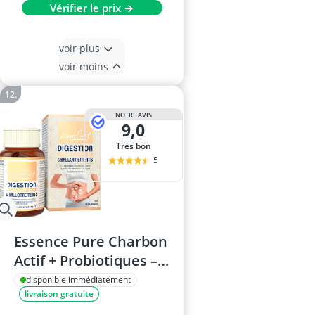
Vérifier le prix →
voir plus
voir moins
NOTRE AVIS
9,0
Très bon
5
Essence Pure Charbon
Actif + Probiotiques –
Digestion et
disponible immédiatement
livraison gratuite
Ballonnements, 30