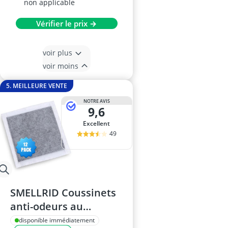
non applicable
Vérifier le prix →
voir plus
voir moins
5. MEILLEURE VENTE
NOTRE AVIS
9,6
Excellent
49
SMELLRID Coussinets
anti-odeurs au
charbon actif
disponible immédiatement