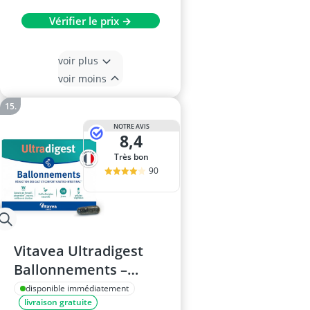
Vérifier le prix →
voir plus
voir moins
NOTRE AVIS
8,4
Très bon
90
Vitavea Ultradigest
Ballonnements –
Gélules végétales –
disponible immédiatement
livraison gratuite
Charbon, Mauve,