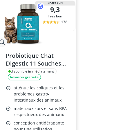
NOTRE AVIS
9,3
Très bon
178
Probiotique Chat
Digestic 11 Souches
120 Comprimés
disponible immédiatement
livraison gratuite
atténue les coliques et les
problèmes gastro-
intestinaux des animaux
matériaux sûrs et sans BPA
respectueux des animaux
conception antidérapante
pour une utilisation