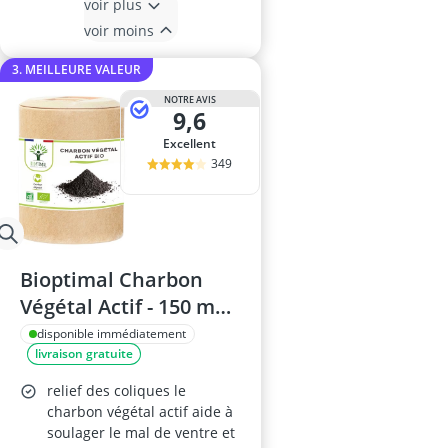
voir plus
voir moins
3. MEILLEURE VALEUR
NOTRE AVIS
9,6
Excellent
349
Bioptimal Charbon
Végétal Actif - 150 mg
Poudre Active Pure
disponible immédiatement
livraison gratuite
par gélule, 200 gélules
- Fabriqué en France,
relief des coliques le
Ecocert
charbon végétal actif aide à
soulager le mal de ventre et