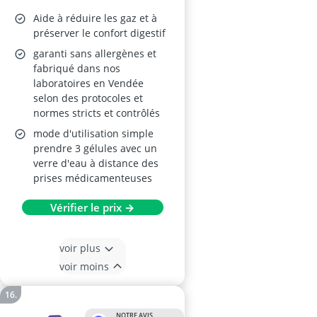
Fenouil, Mélisse,
Aide à réduire les gaz et à
Gingembre – 30
préserver le confort digestif
gélules – Fabriqué en
garanti sans allergènes et
fabriqué dans nos
France
laboratoires en Vendée
selon des protocoles et
normes stricts et contrôlés
mode d'utilisation simple
prendre 3 gélules avec un
verre d'eau à distance des
prises médicamenteuses
Vérifier le prix →
voir plus
voir moins
NOTRE AVIS