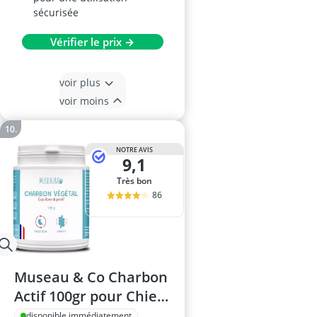
sécurisée
Vérifier le prix →
voir plus
voir moins
NOTRE AVIS
9,1
Très bon
86
Museau & Co Charbon
Actif 100gr pour Chien
et Chat
disponible immédiatement