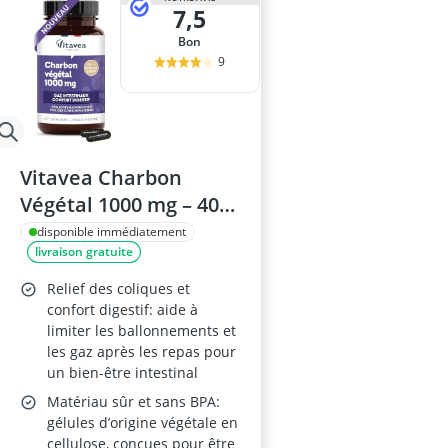
7,5
Bon
9
Vitavea Charbon
Végétal 1000 mg – 40
gélules – Complément
disponible immédiatement
livraison gratuite
Digestif – Fabriqué en
France
Relief des coliques et
confort digestif: aide à
limiter les ballonnements et
les gaz après les repas pour
un bien-être intestinal
Matériau sûr et sans BPA:
gélules d’origine végétale en
cellulose, conçues pour être