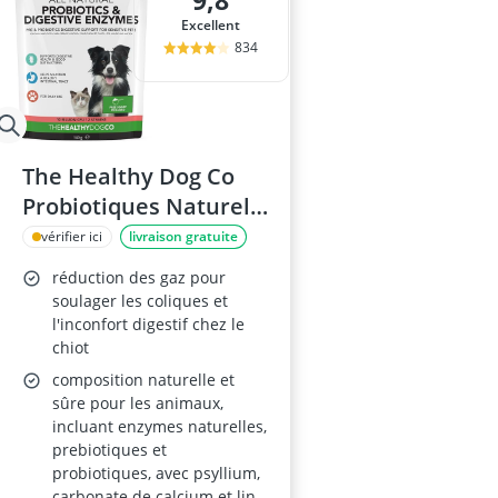
9,8
Barrière de lit
Excellent
Barrière de sé
834
barrière de sé
barrière de sé
berceau
The Healthy Dog Co
Probiotiques Naturels
Chien 140g
vérifier ici
livraison gratuite
réduction des gaz pour
soulager les coliques et
l'inconfort digestif chez le
chiot
composition naturelle et
sûre pour les animaux,
incluant enzymes naturelles,
prebiotiques et
probiotiques, avec psyllium,
carbonate de calcium et lin