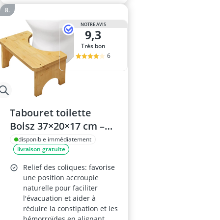
NOTRE AVIS
9,3
Très bon
6
Tabouret toilette
Boisz 37×20×17 cm –
bois, physiologique,
disponible immédiatement
livraison gratuite
anti-constipation,
adultes et enfants
Relief des coliques: favorise
une position accroupie
naturelle pour faciliter
l'évacuation et aider à
réduire la constipation et les
hémorroïdes en alignant