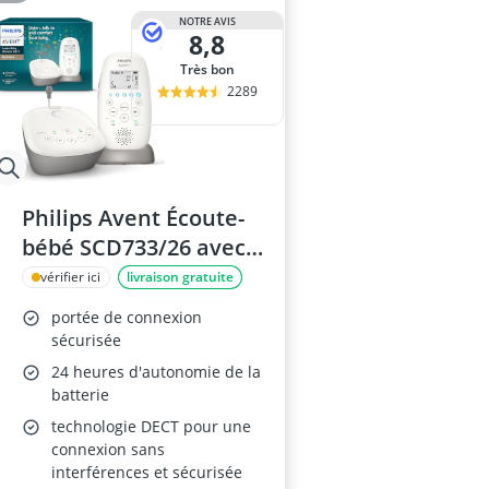
NOTRE AVIS
8,8
Très bon
2289
Philips Avent Écoute-
bébé SCD733/26 avec
veilleuse
vérifier ici
livraison gratuite
portée de connexion
sécurisée
24 heures d'autonomie de la
batterie
technologie DECT pour une
connexion sans
interférences et sécurisée