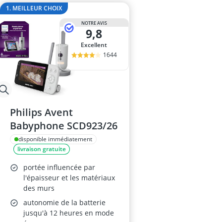
Barrière de lit
1. MEILLEUR CHOIX
Barrière de sé
NOTRE AVIS
barrière de sé
9,8
barrière de sé
Excellent
berceau
1644
Philips Avent
Babyphone SCD923/26
disponible immédiatement
livraison gratuite
portée influencée par
l'épaisseur et les matériaux
des murs
autonomie de la batterie
jusqu'à 12 heures en mode