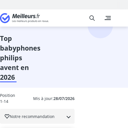
Meilleurs
Les comparais
Bébé et Puéri
abricotier
alarme stop p
top
anneau baign
babyphones
anti-flatulenc
arche éveil
philips
Aspirateur na
avent en
Babyphone
babyphone B
2026
Babyphone c
Babyphone co
babyphones Ph
Position
Mis à jour:
28/07/2026
1-14
baignoires bé
balance bébé
balancelle bé
Notre recommandation
balancelle ex