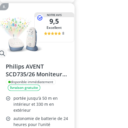
NOTRE AVIS
9,5
Excellent
8
Philips AVENT
SCD735/26 Moniteur
vidéo pour bébé
disponible immédiatement
livraison gratuite
portée jusqu'à 50 m en
intérieur et 330 m en
extérieur
autonomie de batterie de 24
heures pour l'unité