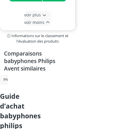
voir plus
voir moins
ⓘ Informations sur le classement et
l'évaluation des produits
Comparaisons
babyphones Philips
Avent similaires
Philips Avent Babyphone
babyphones Philips Avent
abricotier
guide
d’achat
babyphones
philips