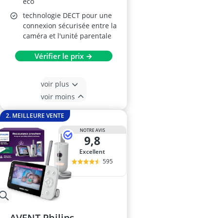
éco
technologie DECT pour une
connexion sécurisée entre la
caméra et l'unité parentale
Vérifier le prix →
voir plus
voir moins
2. MEILLEURE VENTE
NOTRE AVIS
9,8
Excellent
595
AVENT Philips