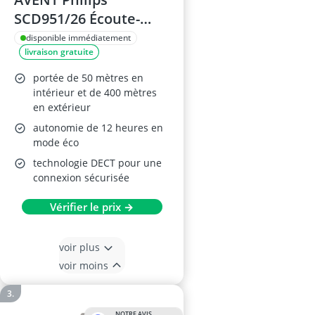
SCD951/26 Écoute-
bébé avec Caméra HD
disponible immédiatement
livraison gratuite
Wi-FI
portée de 50 mètres en
intérieur et de 400 mètres
en extérieur
autonomie de 12 heures en
mode éco
technologie DECT pour une
connexion sécurisée
Vérifier le prix →
voir plus
voir moins
NOTRE AVIS