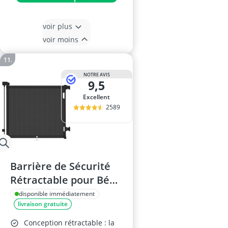
voir plus
voir moins
NOTRE AVIS
9,5
Excellent
2589
Barrière de Sécurité
Rétractable pour Bébé
et Animaux, 0-150 cm,
disponible immédiatement
livraison gratuite
Escaliers/Couloirs/Por
tes, Intérieure et
Conception rétractable : la