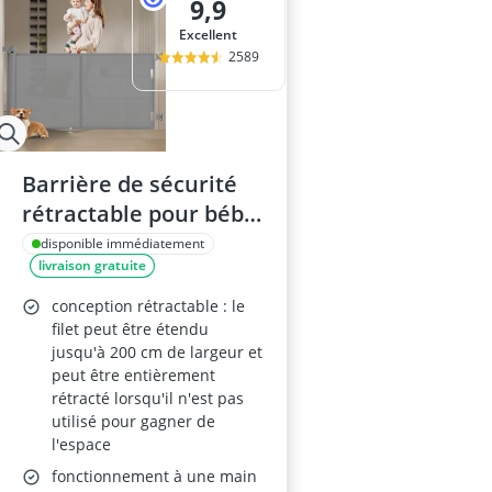
9,9
Excellent
2589
Barrière de sécurité
rétractable pour bébé
et animaux – 0–200 cm
disponible immédiatement
livraison gratuite
– pour escaliers,
couloirs et portes
conception rétractable : le
(intérieur/extérieur)
filet peut être étendu
jusqu'à 200 cm de largeur et
peut être entièrement
rétracté lorsqu'il n'est pas
utilisé pour gagner de
l'espace
fonctionnement à une main