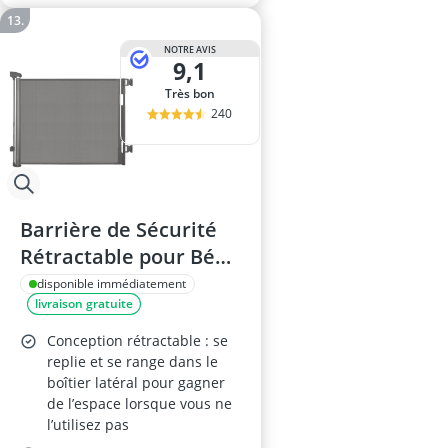
NOTRE AVIS
9,1
Très bon
240
Barrière de Sécurité
Rétractable pour Bébé
et Chiens – Extensible
disponible immédiatement
livraison gratuite
0 à 140 cm – Porte
pour Escaliers,
Conception rétractable : se
Couloirs et Portes –
replie et se range dans le
boîtier latéral pour gagner
Intérieur/Extérieur –
de l’espace lorsque vous ne
Gris
l’utilisez pas