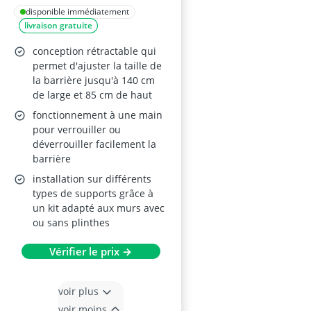
bébé/chien, 55" Gris
disponible immédiatement
livraison gratuite
conception rétractable qui
permet d'ajuster la taille de
la barrière jusqu'à 140 cm
de large et 85 cm de haut
fonctionnement à une main
pour verrouiller ou
déverrouiller facilement la
barrière
installation sur différents
types de supports grâce à
un kit adapté aux murs avec
ou sans plinthes
Vérifier le prix →
voir plus
voir moins