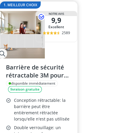
Barrière de lit
1. MEILLEUR CHOIX
Barrière de sé
NOTRE AVIS
barrière de sé
9,9
barrière de sé
Excellent
berceau
2589
Barrière de sécurité
rétractable 3M pour
escaliers, couloirs et
disponible immédiatement
livraison gratuite
portes
(intérieur/extérieur)
Conception rétractable: la
barrière peut être
entièrement rétractée
lorsqu'elle n'est pas utilisée
Double verrouillage: un