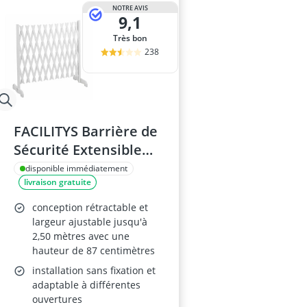
NOTRE AVIS
9,1
Très bon
238
FACILITYS Barrière de
Sécurité Extensible
27–250 cm x 87 cm –
disponible immédiatement
livraison gratuite
Sans Perçage,
Plastique, Enfants et
conception rétractable et
Animaux
largeur ajustable jusqu'à
2,50 mètres avec une
hauteur de 87 centimètres
installation sans fixation et
adaptable à différentes
ouvertures