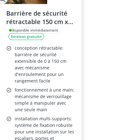
Barrière de sécurité
rétractable 150 cm x
86 cm pour escaliers
disponible immédiatement
livraison gratuite
et chiens – blanc/noir
conception rétractable:
barrière de sécurité
extensible de 0 à 150 cm
avec mécanisme
d'enroulement pour un
rangement facile
fonctionnement à une main:
mécanisme de verrouillage
simple à manipuler avec
une seule main
installation multi-supports:
système de fixation robuste
pour une installation sur les
escaliers, portes et