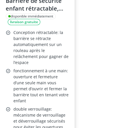
Barrière de sécurité
enfant rétractable,
largeur 0-150 cm,
disponible immédiatement
livraison gratuite
hauteur 86 cm, pour
escaliers/portes/coulo
Conception rétractable: la
irs
barrière se rétracte
automatiquement sur un
rouleau après le
relâchement pour gagner de
l’espace
fonctionnement à une main:
ouverture et fermeture
d’une seule main vous
permet d’ouvrir et fermer la
barrière tout en tenant votre
enfant
double verrouillage:
mécanisme de verrouillage
et déverrouillage sécurisés
pour éviter les ouvertures