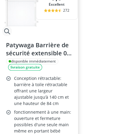
Excellent
272
Patywaga Barrière de
sécurité extensible 0-
140 cm – pour
disponible immédiatement
livraison gratuite
escaliers et couloirs,
intérieur/extérieur,
Conception rétractable:
blanc
barrière à toile rétractable
offrant une largeur
ajustable jusqu’à 140 cm et
une hauteur de 84 cm
fonctionnement à une main:
ouverture et fermeture
possibles d'une seule main
même en portant bébé