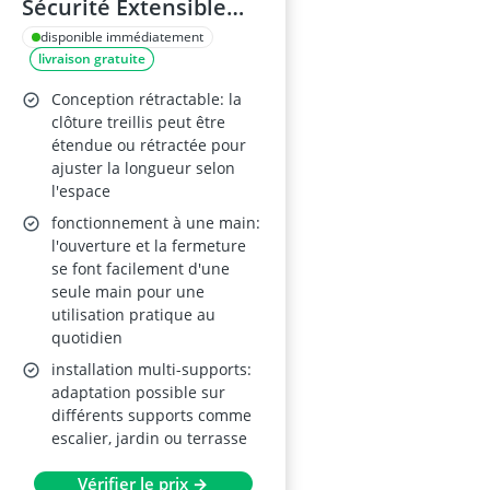
Sécurité Extensible
avec Roulette 405L x
disponible immédiatement
livraison gratuite
31L x 104H cm
Aluminium Chocolat
Conception rétractable: la
clôture treillis peut être
étendue ou rétractée pour
ajuster la longueur selon
l'espace
fonctionnement à une main:
l'ouverture et la fermeture
se font facilement d'une
seule main pour une
utilisation pratique au
quotidien
installation multi-supports:
adaptation possible sur
différents supports comme
escalier, jardin ou terrasse
Vérifier le prix →