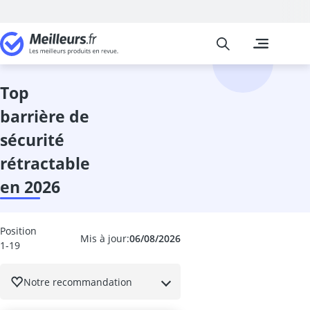
Meilleurs
Les comparais
Bébé et Puéri
abricotier
alarme stop p
top
anneau baign
barrière de
anti-flatulenc
arche éveil
sécurité
Aspirateur na
rétractable
Babyphone
babyphone B
en 2026
Babyphone c
Babyphone co
babyphones Ph
Position
Mis à jour:
06/08/2026
1-19
baignoires bé
balance bébé
balancelle bé
Notre recommandation
balancelle ex