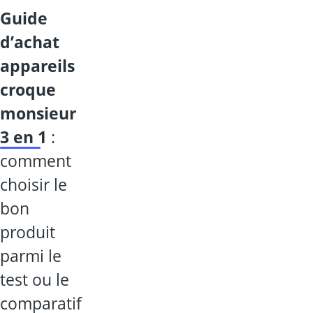
guide
d’achat
appareils
croque
monsieur
3 en 1
:
comment
choisir le
bon
produit
parmi le
test ou le
comparatif