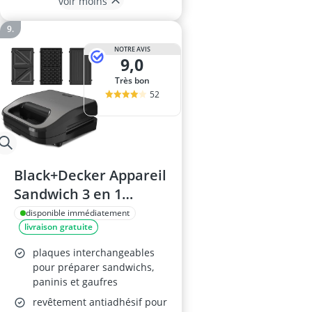
voir moins
NOTRE AVIS
9,0
Très bon
52
Black+Decker Appareil
Sandwich 3 en 1
BXSA754E
disponible immédiatement
livraison gratuite
plaques interchangeables
pour préparer sandwichs,
paninis et gaufres
revêtement antiadhésif pour