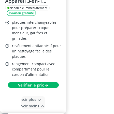
Appareil 3-en-1
Croque-
disponible immédiatement
livraison gratuite
Monsieur/Gaufres/Gri
ll
plaques interchangeables
pour préparer croque-
monsieur, gaufres et
grillades
revêtement antiadhésif pour
un nettoyage facile des
plaques
rangement compact avec
compartiment pour le
cordon d'alimentation
Vérifier le prix →
voir plus
voir moins