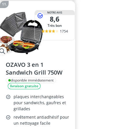
NOTRE AVIS
8,6
Très bon
1754
OZAVO 3 en 1
Sandwich Grill 750W
disponible immédiatement
livraison gratuite
plaques interchangeables
pour sandwichs, gaufres et
grillades
revêtement antiadhésif pour
un nettoyage facile