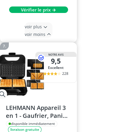
Vérifier le prix →
voir plus
voir moins
NOTRE AVIS
9,5
Excellent
228
LEHMANN Appareil 3
en 1 - Gaufrier, Panini
Grill, Croque Monsieur
disponible immédiatement
livraison gratuite