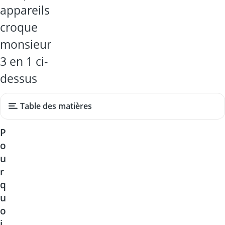
appareils
croque
monsieur
3 en 1 ci-
dessus
Table des matières
P
o
u
r
q
u
o
i