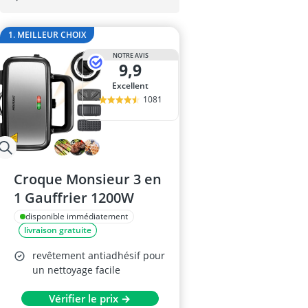
ampoule r7s
ampoules LE
1. MEILLEUR CHOIX
Anneau d'assi
Anti-poil pou
NOTRE AVIS
9,9
Antivol remo
Excellent
1081
Croque Monsieur 3 en
1 Gauffrier 1200W
disponible immédiatement
livraison gratuite
revêtement antiadhésif pour
un nettoyage facile
Vérifier le prix →