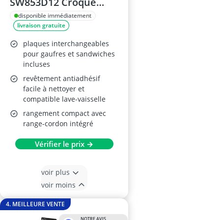
SW853D12 Croque
Gaufres et
disponible immédiatement
livraison gratuite
Sandwiches
plaques interchangeables
pour gaufres et sandwiches
incluses
revêtement antiadhésif
facile à nettoyer et
compatible lave-vaisselle
rangement compact avec
range-cordon intégré
Vérifier le prix →
voir plus
voir moins
4. MEILLEURE VENTE
NOTRE AVIS