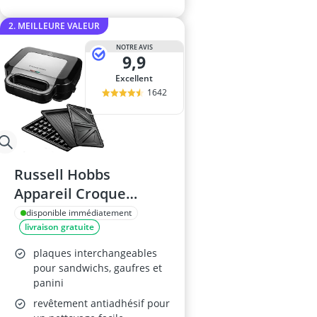
2. MEILLEURE VALEUR
NOTRE AVIS
9,9
Excellent
1642
Russell Hobbs
Appareil Croque
Monsieur 26810-56
disponible immédiatement
livraison gratuite
plaques interchangeables
pour sandwichs, gaufres et
panini
revêtement antiadhésif pour