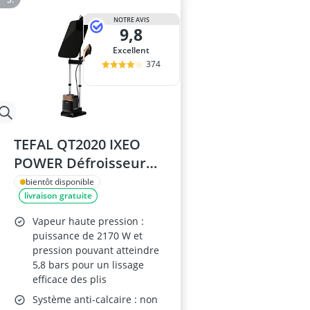
NOTRE AVIS
9,8
Excellent
374
TEFAL QT2020 IXEO
POWER Défroisseur
Vapeur 5.8 Bar
bientôt disponible
livraison gratuite
Vapeur haute pression :
puissance de 2170 W et
pression pouvant atteindre
5,8 bars pour un lissage
efficace des plis
Système anti-calcaire : non