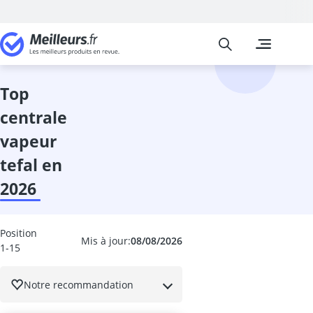
Meilleurs
Les comparais
Cuisine et Ma
Abattant wc
accessoires 
top
adaptateur in
centrale
adhésif meub
aérateur de v
vapeur
aérotherme
tefal en
aiguilles à tri
Aiguiseur cou
2026
aiguiseur cou
Aiguiseur de 
airfryer 2 co
Position
Mis à jour:
08/08/2026
1-15
ampoule écon
ampoule four
ampoule LED 
Notre recommandation
ampoule LED 