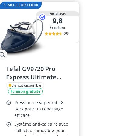
ampoule r7s
1. MEILLEUR CHOIX
ampoules LE
NOTRE AVIS
Anneau d'assi
9,8
Anti-poil pou
Excellent
Antivol remo
299
Tefal GV9720 Pro
Express Ultimate
Centrale Vapeur
bientôt disponible
livraison gratuite
Pression de vapeur de 8
bars pour un repassage
efficace
Système anti-calcaire avec
collecteur amovible pour