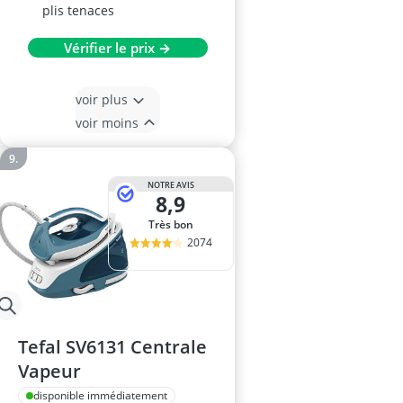
plis tenaces
Vérifier le prix →
voir plus
voir moins
NOTRE AVIS
8,9
Très bon
2074
Tefal SV6131 Centrale
Vapeur
disponible immédiatement