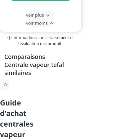
voir plus
voir moins
ⓘ Informations sur le classement et
l'évaluation des produits
Comparaisons
Centrale vapeur tefal
similaires
Centrale vapeur
Purificateur d'air
Centrale vapeur tefal
Purifi
guide
d’achat
centrales
vapeur