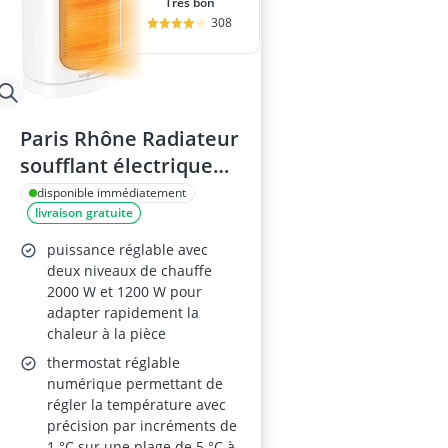
Très bon
308
Paris Rhône Radiateur
soufflant électrique
2000 W – économie
disponible immédiatement
livraison gratuite
d'énergie, 2 modes
chaleur et 1 mode
puissance réglable avec
froid – protection
deux niveaux de chauffe
2000 W et 1200 W pour
basculement 70°
adapter rapidement la
chaleur à la pièce
thermostat réglable
numérique permettant de
régler la température avec
précision par incréments de
1 °C sur une plage de 5 °C à