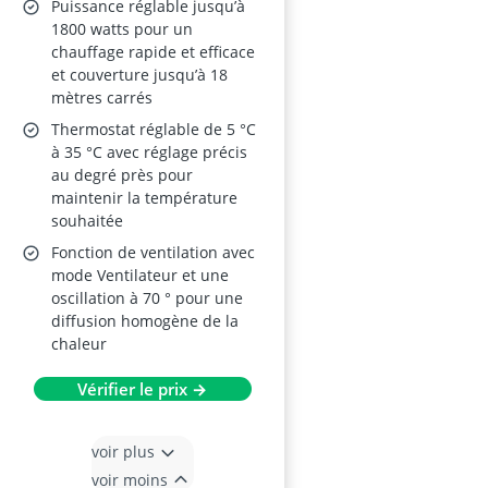
oscillation 70°, 1800 W,
Puissance réglable jusqu’à
25 cm, gris
1800 watts pour un
chauffage rapide et efficace
et couverture jusqu’à 18
mètres carrés
Thermostat réglable de 5 °C
à 35 °C avec réglage précis
au degré près pour
maintenir la température
souhaitée
Fonction de ventilation avec
mode Ventilateur et une
oscillation à 70 ° pour une
diffusion homogène de la
chaleur
Vérifier le prix →
voir plus
voir moins