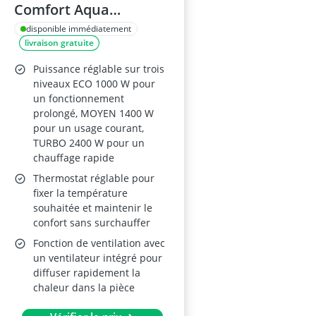
Comfort Aqua
SO6550F0 Radiateur
disponible immédiatement
livraison gratuite
d’appoint salle de
bains
Puissance réglable sur trois
niveaux ECO 1000 W pour
un fonctionnement
prolongé, MOYEN 1400 W
pour un usage courant,
TURBO 2400 W pour un
chauffage rapide
Thermostat réglable pour
fixer la température
souhaitée et maintenir le
confort sans surchauffer
Fonction de ventilation avec
un ventilateur intégré pour
diffuser rapidement la
chaleur dans la pièce