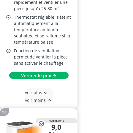
jusqu'à 24 m², noir
rapidement et ventiler une
pièce jusqu’à 25-30 m2
Thermostat réglable: s’éteint
automatiquement à la
température ambiante
souhaitée et se rallume si la
température baisse
Fonction de ventilation:
permet de ventiler la pièce
sans activer le chauffage
Vérifier le prix →
voir plus
voir moins
NOTRE AVIS
9,0