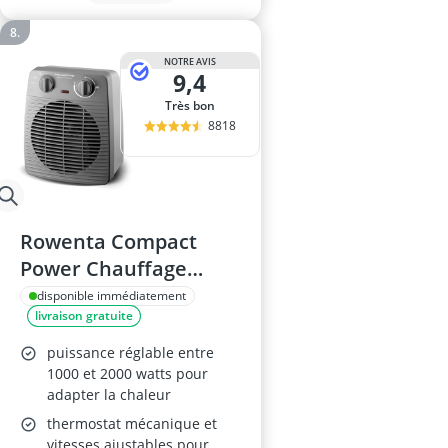
NOTRE AVIS
9,4
Très bon
8818
Rowenta Compact
Power Chauffage
soufflant, SO2212F0
disponible immédiatement
livraison gratuite
puissance réglable entre
1000 et 2000 watts pour
adapter la chaleur
thermostat mécanique et
vitesses ajustables pour