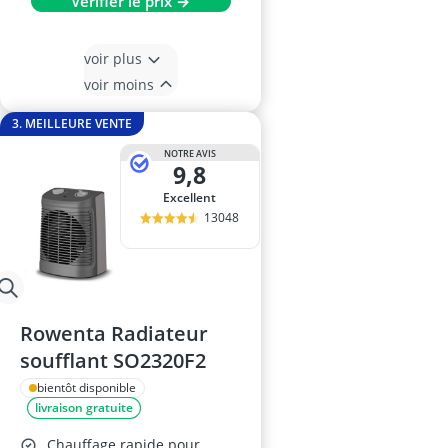
Vérifier le prix →
voir plus
voir moins
3. MEILLEURE VENTE
NOTRE AVIS
9,8
Excellent
13048
Rowenta Radiateur
soufflant SO2320F2
bientôt disponible
livraison gratuite
Chauffage rapide pour