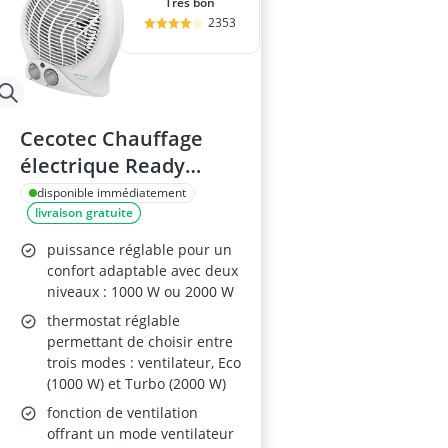
Très bon
2353
Cecotec Chauffage
électrique Ready
Warm 9790 Force
disponible immédiatement
livraison gratuite
puissance réglable pour un
confort adaptable avec deux
niveaux : 1000 W ou 2000 W
thermostat réglable
permettant de choisir entre
trois modes : ventilateur, Eco
(1000 W) et Turbo (2000 W)
fonction de ventilation
offrant un mode ventilateur