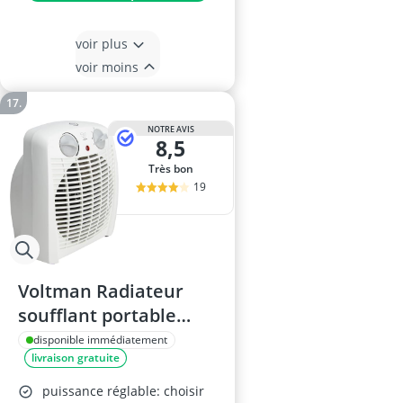
voir plus
voir moins
NOTRE AVIS
8,5
Très bon
19
Voltman Radiateur
soufflant portable
2000 W - Blanc
disponible immédiatement
livraison gratuite
puissance réglable: choisir