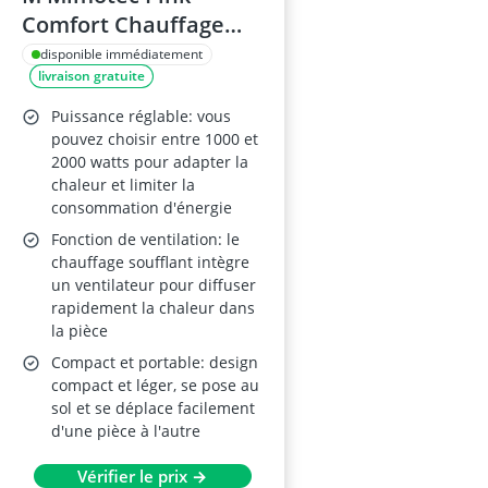
Comfort Chauffage
soufflant 2000W –
disponible immédiatement
livraison gratuite
double puissance
1000/2000W,
Puissance réglable: vous
chauffage d’appoint
pouvez choisir entre 1000 et
2000 watts pour adapter la
portable
chaleur et limiter la
consommation d'énergie
Fonction de ventilation: le
chauffage soufflant intègre
un ventilateur pour diffuser
rapidement la chaleur dans
la pièce
Compact et portable: design
compact et léger, se pose au
sol et se déplace facilement
d'une pièce à l'autre
Vérifier le prix →