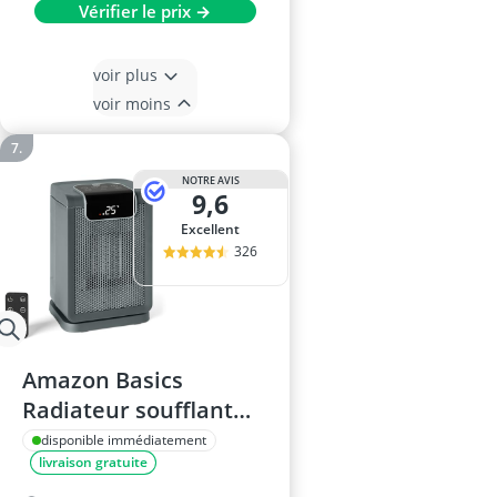
Vérifier le prix →
voir plus
voir moins
NOTRE AVIS
9,6
Excellent
326
Amazon Basics
Radiateur soufflant
électrique en
disponible immédiatement
livraison gratuite
céramique, portable,