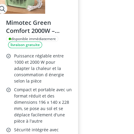
Mimotec Green
Comfort 2000W –
Chauffage soufflant
disponible immédiatement
livraison gratuite
électrique, double
puissance
Puissance réglable entre
1000/2000W, au sol,
1000 et 2000 W pour
adapter la chaleur et la
portable, faible niveau
consommation d énergie
sonore
selon la pièce
Compact et portable avec un
format réduit et des
dimensions 196 x 140 x 228
mm, se pose au sol et se
déplace facilement d'une
pièce à l'autre
Sécurité intégrée avec