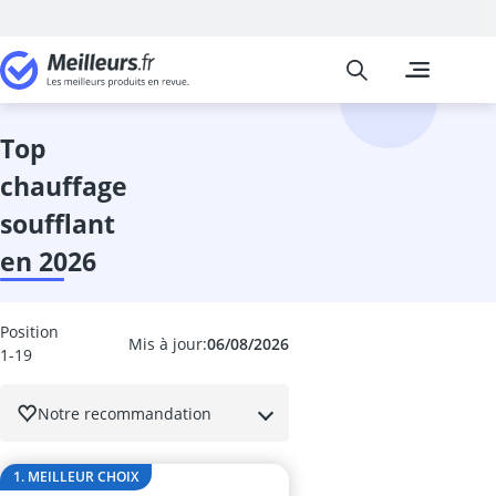
Meilleurs
Les comparais
Cuisine et Ma
Abattant wc
accessoires 
top
adaptateur in
chauffage
adhésif meub
aérateur de v
soufflant
aérotherme
en 2026
aiguilles à tri
Aiguiseur cou
aiguiseur cou
Position
Aiguiseur de 
Mis à jour:
06/08/2026
1-19
airfryer 2 co
ampoule écon
Notre recommandation
ampoule four
ampoule LED 
ampoule LED 
1. MEILLEUR CHOIX