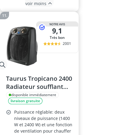
voir moins
NOTRE AVIS
9,1
Très bon
2001
Taurus Tropicano 2400
Radiateur soufflant
2400 W - 3 positions
disponible immédiatement
livraison gratuite
froid/chaud,
thermostat réglable,
Puissance réglable: deux
fonction ventilateur,
niveaux de puissance (1400
W et 2400 W) et une fonction
témoin lumineux,
de ventilation pour chauffer