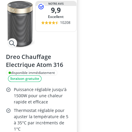
ampoule r7s
NOTRE AVIS
9,9
ampoules LE
Anneau d'assi
Excellent
Anti-poil pou
10208
Antivol remo
Dreo Chauffage
Electrique Atom 316
disponible immédiatement
livraison gratuite
Puissance réglable jusqu'à
1500W pour une chaleur
rapide et efficace
Thermostat réglable pour
ajuster la température de 5
à 35°C par incréments de
1°C