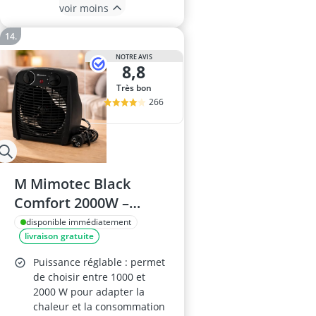
voir moins
NOTRE AVIS
8,8
Très bon
266
M Mimotec Black
Comfort 2000W –
Chauffage soufflant
disponible immédiatement
livraison gratuite
électrique, double
puissance
Puissance réglable : permet
1000/2000W, portable
de choisir entre 1000 et
2000 W pour adapter la
au sol, faible bruit
chaleur et la consommation