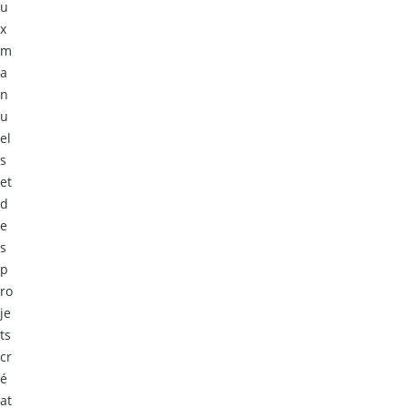
u
x
m
a
n
u
el
s
et
d
e
s
p
ro
je
ts
cr
é
at