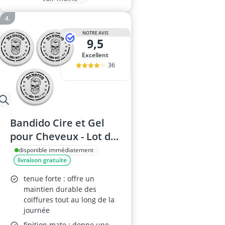
NOTRE AVIS
9,5
Excellent
36
Bandido Cire et Gel
pour Cheveux - Lot de
3 Pots - Blanc
disponible immédiatement
livraison gratuite
tenue forte : offre un
maintien durable des
coiffures tout au long de la
journée
finition mate : donne une