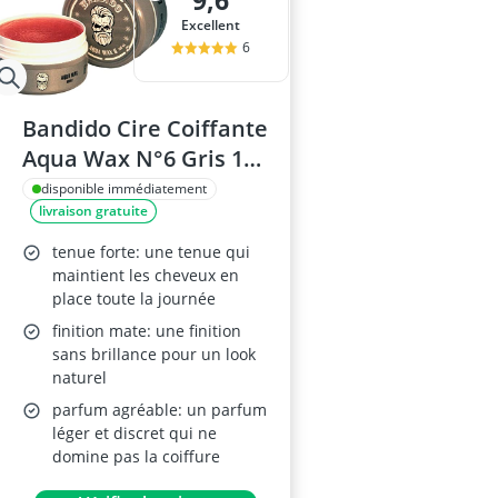
9,6
aubépine co
Excellent
aubépine gélu
6
bague anti-ro
bain de bouc
bain de bouche
Bandido Cire Coiffante
Aqua Wax N°6 Gris 150
ml Aspect brillant
disponible immédiatement
livraison gratuite
Tenue forte
tenue forte: une tenue qui
maintient les cheveux en
place toute la journée
finition mate: une finition
sans brillance pour un look
naturel
parfum agréable: un parfum
léger et discret qui ne
domine pas la coiffure