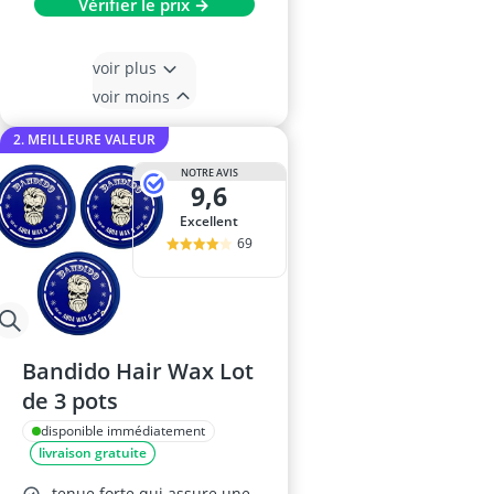
Vérifier le prix →
voir plus
voir moins
2. MEILLEURE VALEUR
NOTRE AVIS
9,6
Excellent
69
Bandido Hair Wax Lot
de 3 pots
disponible immédiatement
livraison gratuite
tenue forte qui assure une