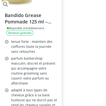
Bandido Grease
Pommade 125 ml –
Cire Cheveux Homme
disponible immédiatement
livraison gratuite
à base d’huile – Tenue
Extra Forte et
tenue forte : maintien des
Remodelable –
coiffures toute la journée
sans retouches
Finition Brillante
parfum barbershop
masculin, discret et présent
qui accompagne votre
routine grooming sans
couvrir votre parfum ou
aftershave
adapté à tous types de
cheveux grâce à sa base
huileuse qui ne durcit pas et
rend les cheveux souples et