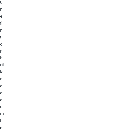
u
n
e
fi
ni
ti
o
n
b
ril
la
nt
e
et
d
u
ra
bl
e,