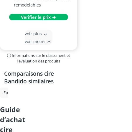
remodelables
Vérifier le prix →
voir plus
voir moins
ⓘ Informations sur le classement et
l'évaluation des produits
Comparaisons cire
Bandido similaires
Epilateur lumière pulsée
Epilateur Philips
Pince à épiler
épilate
guide
d’achat
cire