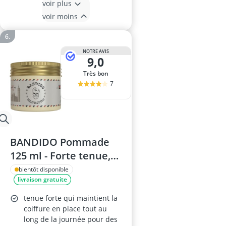
voir plus
voir moins
NOTRE AVIS
9,0
Très bon
7
BANDIDO Pommade
125 ml - Forte tenue,
effet mouillé
bientôt disponible
livraison gratuite
tenue forte qui maintient la
coiffure en place tout au
long de la journée pour des