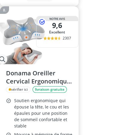
NOTRE AVIS
9,6
Excellent
2307
Donama Oreiller
Cervical Ergonomique
Mémoire de Forme
vérifier ici
livraison gratuite
66x37x13 cm – Gris et
Soutien ergonomique qui
Blanc
épouse la tête, le cou et les
épaules pour une position
de sommeil confortable et
stable
Mousse à mémoire de forme