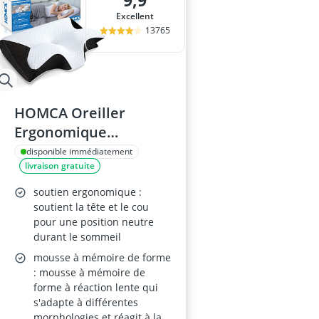
9,9
ampoule r7s
Excellent
ampoules LE
13765
Anneau d'assi
Anti-poil pou
Antivol remo
HOMCA Oreiller
Ergonomique
Orthopédique
disponible immédiatement
livraison gratuite
60x40x12/14cm Noir
soutien ergonomique :
soutient la tête et le cou
pour une position neutre
durant le sommeil
mousse à mémoire de forme
: mousse à mémoire de
forme à réaction lente qui
s'adapte à différentes
morphologies et réagit à la