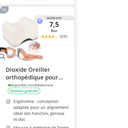
NOTRE AVIS
7,5
Bon
3245
Dioxide Oreiller
orthopédique pour
Genou
disponible immédiatement
livraison gratuite
Ergonomie : conception
adaptée pour un alignement
idéal des hanches, genoux
et dos
Mousse à mémoire de forme