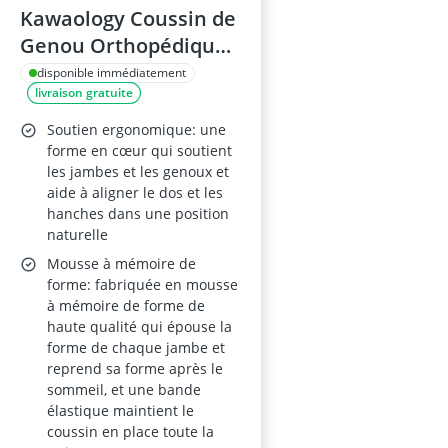
Kawaology Coussin de
Genou Orthopédique
en Mousse pour
disponible immédiatement
livraison gratuite
Dormir sur le Côté
Soutien ergonomique: une
forme en cœur qui soutient
les jambes et les genoux et
aide à aligner le dos et les
hanches dans une position
naturelle
Mousse à mémoire de
forme: fabriquée en mousse
à mémoire de forme de
haute qualité qui épouse la
forme de chaque jambe et
reprend sa forme après le
sommeil, et une bande
élastique maintient le
coussin en place toute la