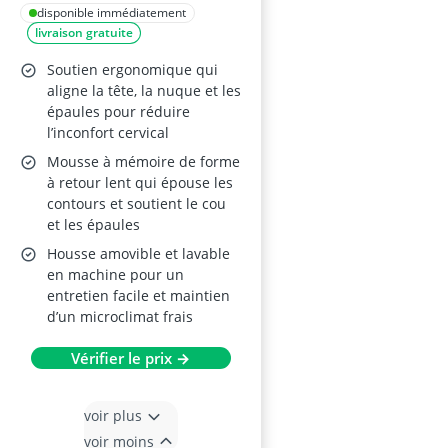
en Mousse à Mémoire
disponible immédiatement
livraison gratuite
de Forme, Soutien
Nuque Latéral et
Soutien ergonomique qui
Dorsal, Housse
aligne la tête, la nuque et les
épaules pour réduire
Déhoussable,
l’inconfort cervical
58×40×10/13 cm
Mousse à mémoire de forme
à retour lent qui épouse les
contours et soutient le cou
et les épaules
Housse amovible et lavable
en machine pour un
entretien facile et maintien
d’un microclimat frais
Vérifier le prix →
voir plus
voir moins