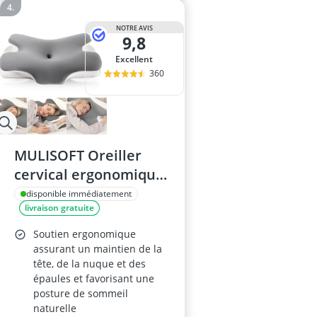
NOTRE AVIS
9,8
Excellent
360
MULISOFT Oreiller
cervical ergonomique
papillon à mémoire de
disponible immédiatement
livraison gratuite
forme, modèle P-105,
67×36×10/12 cm, Gris
Soutien ergonomique
assurant un maintien de la
tête, de la nuque et des
épaules et favorisant une
posture de sommeil
naturelle