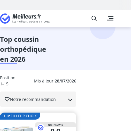
Meilleurs
Les comparais
Cuisine et Ma
Abattant wc
accessoires 
top coussin
adaptateur in
orthopédique
adhésif meub
aérateur de v
en 2026
aérotherme
aiguilles à tri
Aiguiseur cou
Position
Mis à jour:
28/07/2026
aiguiseur cou
1-15
Aiguiseur de 
airfryer 2 co
Notre recommandation
ampoule écon
ampoule four
1. MEILLEUR CHOIX
ampoule LED 
ampoule LED 
NOTRE AVIS