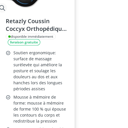
Retazly Coussin
Coccyx Orthopédique
en Mousse à Mémoire
disponible immédiatement
livraison gratuite
– Antidérapant, pour
Voiture/Bureau/Gami
Soutien ergonomique:
ng, Noir
surface de massage
surélevée qui améliore la
posture et soulage les
douleurs au dos et aux
hanches lors des longues
périodes assises
Mousse à mémoire de
forme: mousse à mémoire
de forme 100 % qui épouse
les contours du corps et
redistribue la pression