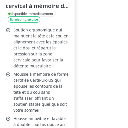
cervical à mémoire de
forme pour dormeurs
disponible immédiatement
livraison gratuite
sur le côté, le dos et le
ventre, avec taie
Soutien ergonomique qui
d'oreiller
maintient la tête et le cou en
alignement avec les épaules
et le dos, et répartit la
pression sur la zone
cervicale pour favoriser la
détente musculaire
Mousse à mémoire de forme
certifiée CertiPUR-US qui
épouse les contours de la
tête et du cou sans
s’affaisser, offrant un
soutien stable quel que soit
votre sommeil
Housse amovible et lavable
à double couche, douce au