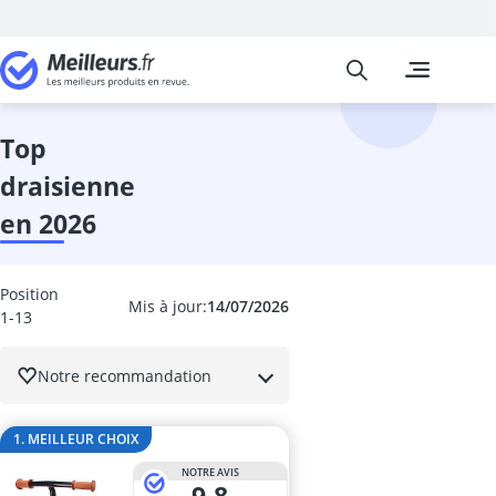
Meilleurs
Les comparais
Jeux et Jouets
animal à basc
animaux de l
top
anno Domini
draisienne
arche escalad
ardoise magi
en 2026
aspirateur jou
avion téléco
Baby-foot
Position
Mis à jour:
14/07/2026
baby-foot enf
1-13
babyborn
backgammon
Notre recommandation
backgammon 
bakugan
1. MEILLEUR CHOIX
balançoire se
balle anti-str
NOTRE AVIS