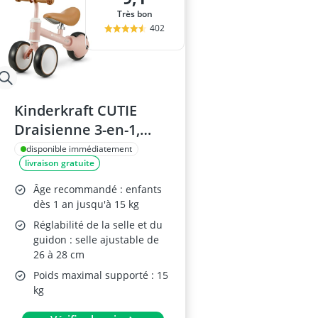
Très bon
402
Kinderkraft CUTIE
Draisienne 3-en-1,
Siège Réglable, Rose
disponible immédiatement
livraison gratuite
Âge recommandé : enfants
dès 1 an jusqu'à 15 kg
Réglabilité de la selle et du
guidon : selle ajustable de
26 à 28 cm
Poids maximal supporté : 15
kg