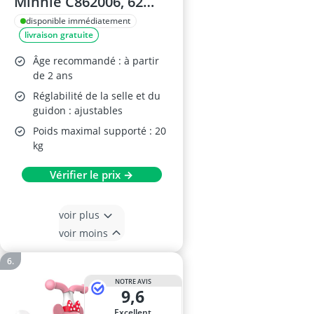
Minnie C862006, 62
cm, Rose
disponible immédiatement
livraison gratuite
Âge recommandé : à partir
de 2 ans
Réglabilité de la selle et du
guidon : ajustables
Poids maximal supporté : 20
kg
Vérifier le prix →
voir plus
voir moins
NOTRE AVIS
9,6
Excellent