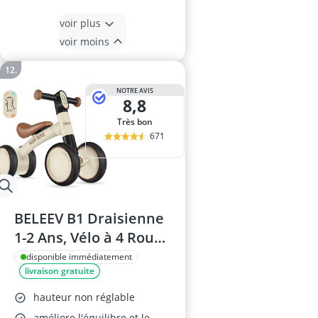
voir plus
voir moins
NOTRE AVIS
8,8
Très bon
671
BELEEV B1 Draisienne
1-2 Ans, Vélo à 4 Roues
Sans Pédale
disponible immédiatement
livraison gratuite
hauteur non réglable
améliore l'équilibre et le