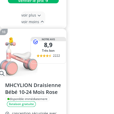
Vérifier le prix →
voir plus
voir moins
NOTRE AVIS
8,9
Très bon
2222
MHCYLION Draisienne
Bébé 10-24 Mois Rose
disponible immédiatement
livraison gratuite
conception sécurisée avec