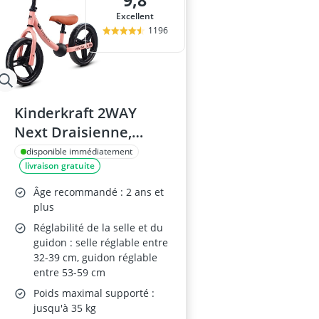
9,8
balles pour pi
Excellent
bateau amorç
1196
billard indien
Bloc de const
blocs de cons
Kinderkraft 2WAY
Next Draisienne,
Métal, Rosa
disponible immédiatement
livraison gratuite
Âge recommandé : 2 ans et
plus
Réglabilité de la selle et du
guidon : selle réglable entre
32-39 cm, guidon réglable
entre 53-59 cm
Poids maximal supporté :
jusqu'à 35 kg