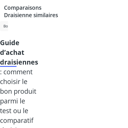
Comparaisons
Draisienne similaires
Boule volante lumineuse
Draisienne
Brassard
Tente Tipi enfant
guide
d’achat
draisiennes
: comment
choisir le
bon produit
parmi le
test ou le
comparatif