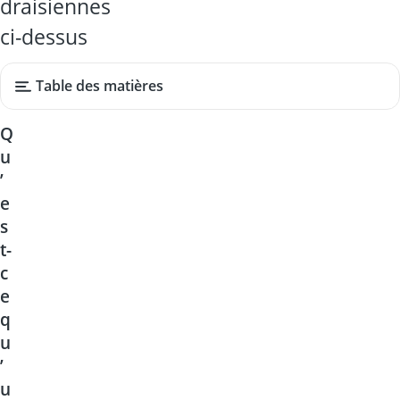
draisiennes
ci-dessus
Table des matières
Q
u
’
e
s
t-
c
e
q
u
’
u