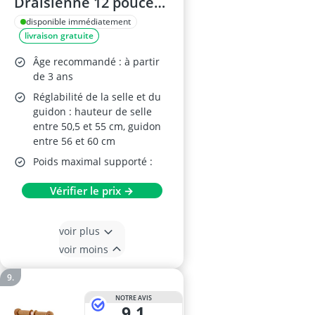
Draisienne 12 pouces
pour enfants
disponible immédiatement
livraison gratuite
Âge recommandé : à partir
de 3 ans
Réglabilité de la selle et du
guidon : hauteur de selle
entre 50,5 et 55 cm, guidon
entre 56 et 60 cm
Poids maximal supporté :
Vérifier le prix →
voir plus
voir moins
NOTRE AVIS
9,1