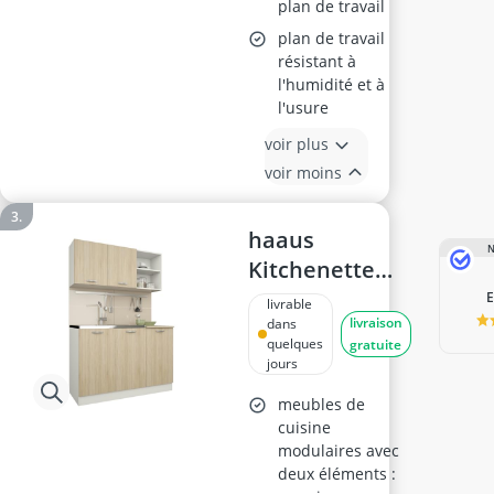
plan de travail
plan de travail
résistant à
l'humidité et à
l'usure
voir plus
voir moins
haaus
N
Kitchenette
Ara 120 cm,
livrable
livraison
chêne
dans
quelques
gratuite
Sonoma/blanc
jours
meubles de
cuisine
modulaires avec
deux éléments :