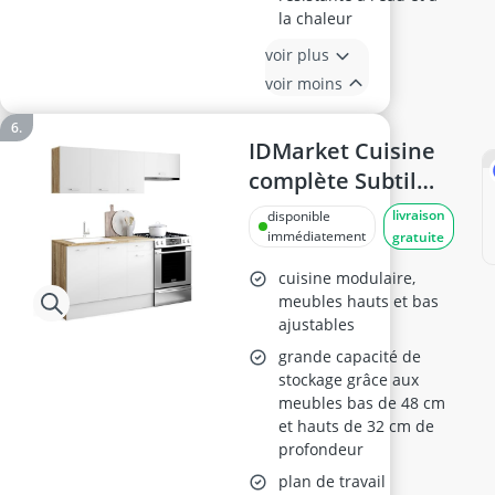
la chaleur
voir plus
voir moins
IDMarket Cuisine
complète Subtil
180 cm
livraison
disponible
immédiatement
gratuite
cuisine modulaire,
meubles hauts et bas
ajustables
grande capacité de
stockage grâce aux
meubles bas de 48 cm
et hauts de 32 cm de
profondeur
plan de travail