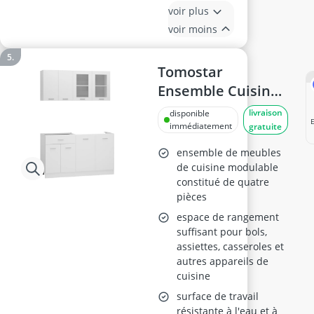
voir plus
voir moins
Tomostar
Ensemble Cuisine
Complète 140 cm
livraison
disponible
immédiatement
gratuite
ensemble de meubles
de cuisine modulable
constitué de quatre
pièces
espace de rangement
suffisant pour bols,
assiettes, casseroles et
autres appareils de
cuisine
surface de travail
résistante à l'eau et à