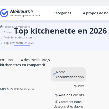
Catégories
À propos de no
Les comparaisons les plus populaires
Cuisine et Maison
Tests & Comparatifs
Abattant wc
top kitchenette en 2026
cuisine et maison
accessoires WC
mobilier et décoration
adaptateur induction
top kitchenette en 2026
adhésif meuble
aérateur de vin
aérotherme
Position 1 - 14 des meilleur(e)s
aiguilles à tricoter
kitchenettes en comparatif
Aiguiseur couteau
Notre
aiguiseur couteau électrique
recommandation
Aiguiseur de couteaux électrique
airfryer 2 compartiments
Prix
Mis à jour:
02/08/2026
ampoule économie énergie
Avis des clients
ampoule four
ⓘ Comment nous
ampoule LED G4
classons et évaluons