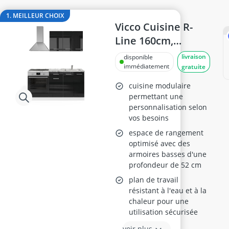
ampoule LED GU10 blanc froid
ampoule r7s 78mm
1. MEILLEUR CHOIX
ampoules LED GU10
Vicco Cuisine R-
Anneau d'assise
Line 160cm,
Anti-poil pour machine à laver
Noir/Blanc,
livraison
disponible
Antivol remorque
Meuble Four
immédiatement
gratuite
cuisine modulaire
permettant une
personnalisation selon
vos besoins
espace de rangement
optimisé avec des
armoires basses d'une
profondeur de 52 cm
plan de travail
résistant à l'eau et à la
chaleur pour une
utilisation sécurisée
voir plus