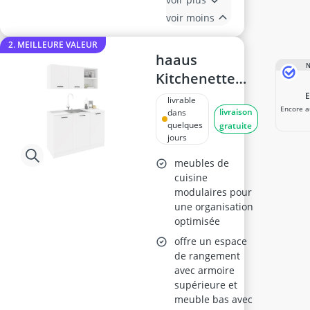
voir moins
2. MEILLEURE VALEUR
haaus
N
Kitchenette
Ara Blanc L120
livrable
Encore a
livraison
cm
dans
quelques
gratuite
jours
meubles de
cuisine
modulaires pour
une organisation
optimisée
offre un espace
de rangement
avec armoire
supérieure et
meuble bas avec