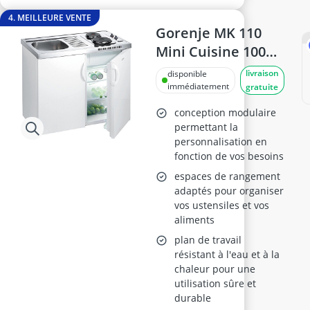
4. MEILLEURE VENTE
Gorenje MK 110
Mini Cuisine 100
cm Blanc
livraison
disponible
immédiatement
gratuite
conception modulaire
permettant la
personnalisation en
fonction de vos besoins
espaces de rangement
adaptés pour organiser
vos ustensiles et vos
aliments
plan de travail
résistant à l'eau et à la
chaleur pour une
utilisation sûre et
durable