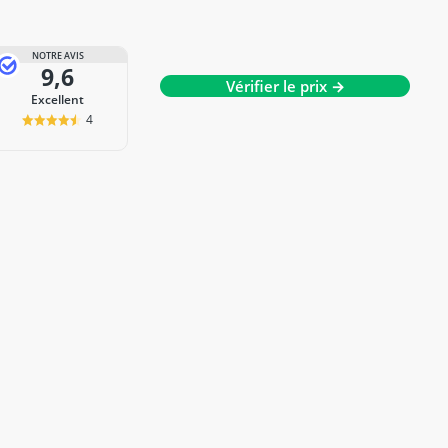
NOTRE AVIS
9,6
Vérifier le prix →
Excellent
4