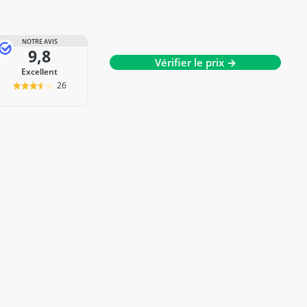
NOTRE AVIS
9,8
Vérifier le prix →
Excellent
26