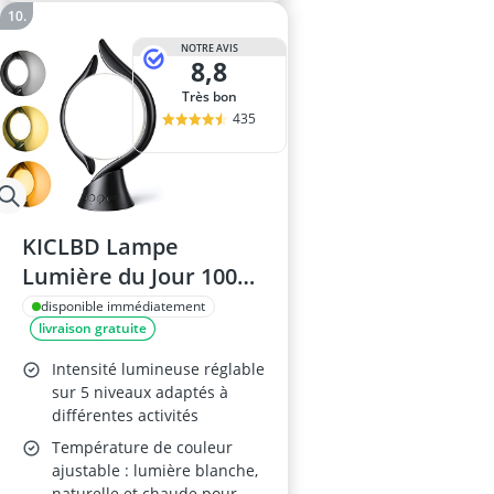
NOTRE AVIS
8,8
Très bon
435
KICLBD Lampe
Lumière du Jour 10000
Lux
disponible immédiatement
livraison gratuite
Intensité lumineuse réglable
sur 5 niveaux adaptés à
différentes activités
Température de couleur
ajustable : lumière blanche,
naturelle et chaude pour