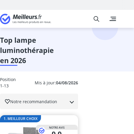
Meilleurs
Les comparais
Cuisine et Ma
Abattant wc
accessoires 
top lampe
adaptateur in
luminothérapie
adhésif meub
aérateur de v
en 2026
aérotherme
aiguilles à tri
Aiguiseur cou
Position
Mis à jour:
04/08/2026
aiguiseur cou
1-13
Aiguiseur de 
airfryer 2 co
Notre recommandation
ampoule écon
ampoule four
1. MEILLEUR CHOIX
ampoule LED 
ampoule LED 
NOTRE AVIS