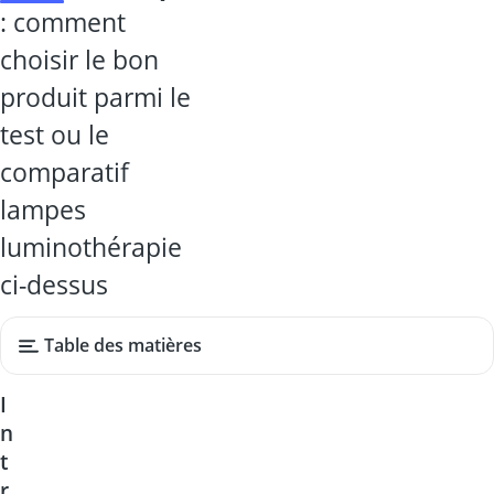
: comment
choisir le bon
produit parmi le
test ou le
comparatif
lampes
luminothérapie
ci-dessus
Table des matières
I
n
t
r