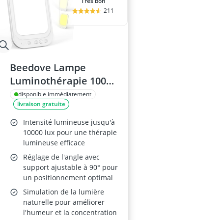
Très bon
211
Beedove Lampe
Luminothérapie 10000
Lux, Réglable, Pliable,
disponible immédiatement
livraison gratuite
SAD LED
Intensité lumineuse jusqu'à
10000 lux pour une thérapie
lumineuse efficace
Réglage de l'angle avec
support ajustable à 90° pour
un positionnement optimal
Simulation de la lumière
naturelle pour améliorer
l'humeur et la concentration