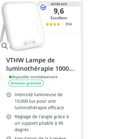
NOTRE AVIS
9,6
Excellent
894
VTHW Lampe de
luminothérapie 10000
Lux, Modèle compact
disponible immédiatement
livraison gratuite
Intensité lumineuse de
10,000 lux pour une
luminothérapie efficace
Réglage de l'angle grâce à
un support pliable à 90
degrés
Simulation de la lumière