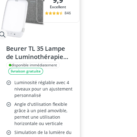
9,9
ampoule r7s
Excellent
ampoules LE
846
Anneau d'assi
Anti-poil pou
Antivol remo
Beurer TL 35 Lampe
de Luminothérapie
10.000 Lux
disponible immédiatement
livraison gratuite
Luminosité réglable avec 4
niveaux pour un ajustement
personnalisé
Angle d'utilisation flexible
grâce à un pied amovible,
permet une utilisation
horizontale ou verticale
Simulation de la lumière du