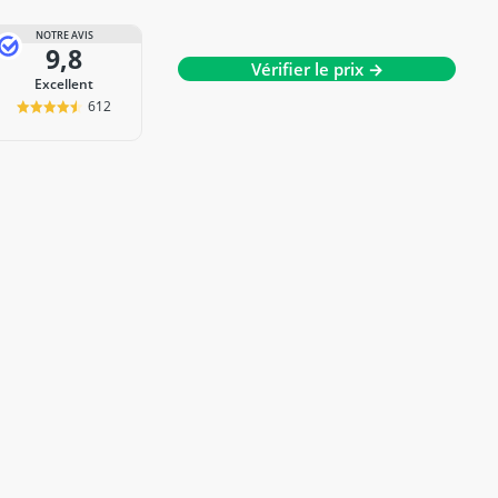
NOTRE AVIS
9,8
Vérifier le prix →
Excellent
612