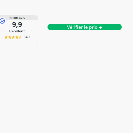
NOTRE AVIS
9,9
Vérifier le prix →
Excellent
340