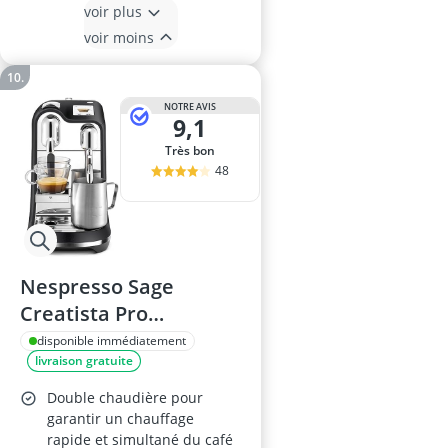
voir plus
voir moins
NOTRE AVIS
9,1
Très bon
48
Nespresso Sage
Creatista Pro
SNE900BTR
disponible immédiatement
livraison gratuite
Double chaudière pour
garantir un chauffage
rapide et simultané du café