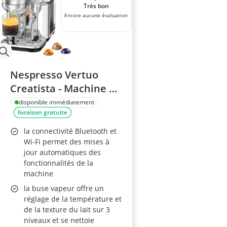
Très bon
Encore aucune évaluation
Nespresso Vertuo
Creatista - Machine à
capsules, réservoir 2
disponible immédiatement
livraison gratuite
L, acier inoxydable
la connectivité Bluetooth et
Wi-Fi permet des mises à
jour automatiques des
fonctionnalités de la
machine
la buse vapeur offre un
réglage de la température et
de la texture du lait sur 3
niveaux et se nettoie