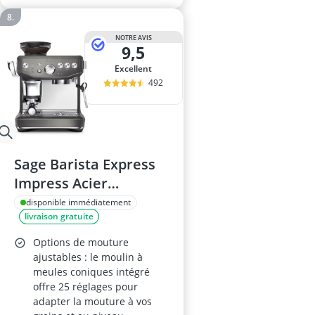
NOTRE AVIS
9,5
Excellent
492
Sage Barista Express
Impress Acier
inoxydable noir
disponible immédiatement
livraison gratuite
Options de mouture
ajustables : le moulin à
meules coniques intégré
offre 25 réglages pour
adapter la mouture à vos