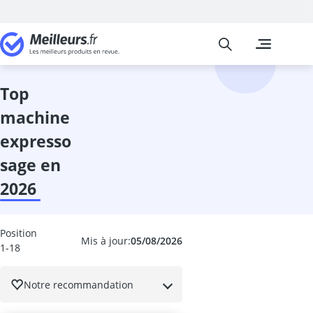
Meilleurs
Les comparais
Cuisine et Ma
Abattant wc
accessoires 
top
adaptateur in
machine
adhésif meub
aérateur de v
expresso
aérotherme
sage en
aiguilles à tri
Aiguiseur cou
2026
aiguiseur cou
Aiguiseur de 
airfryer 2 co
Position
Mis à jour:
05/08/2026
1-18
ampoule écon
ampoule four
ampoule LED 
Notre recommandation
ampoule LED 