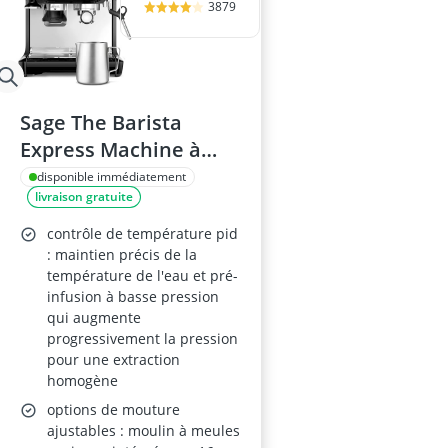
3879
Sage The Barista
Express Machine à
Café avec Mousseur à
disponible immédiatement
livraison gratuite
Lait - Sésame Noir
contrôle de température pid
: maintien précis de la
température de l'eau et pré-
infusion à basse pression
qui augmente
progressivement la pression
pour une extraction
homogène
options de mouture
ajustables : moulin à meules