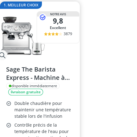
ampoule r7s
1. MEILLEUR CHOIX
ampoules LE
NOTRE AVIS
Anneau d'assi
9,8
Anti-poil pou
Excellent
Antivol remo
3879
Sage The Barista
Express - Machine à
Café avec Mousseur à
disponible immédiatement
livraison gratuite
Lait
Double chaudière pour
maintenir une température
stable lors de l'infusion
Contrôle précis de la
température de l'eau pour