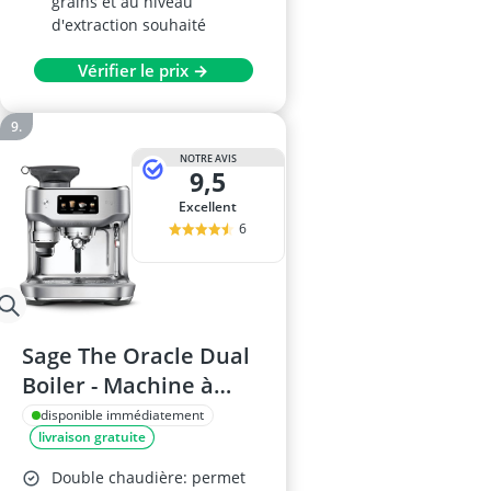
grains et au niveau
d'extraction souhaité
Vérifier le prix →
NOTRE AVIS
9,5
Excellent
6
Sage The Oracle Dual
Boiler - Machine à
Café Acier Inoxydable
disponible immédiatement
livraison gratuite
Double chaudière: permet