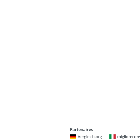
Partenaires
Vergleich.org
miglioreconsi