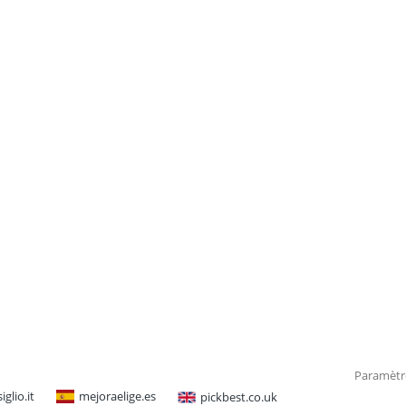
Paramètr
glio.it
mejoraelige.es
pickbest.co.uk