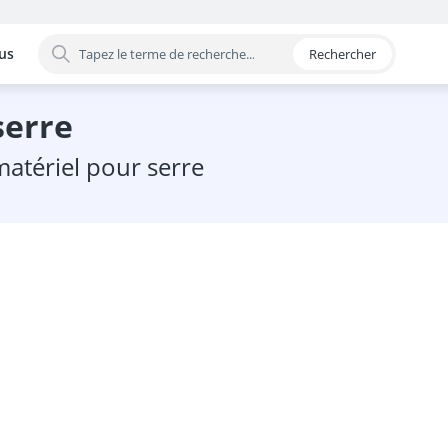
us
Rechercher
 par catégorie
serre
 matériel pour serre