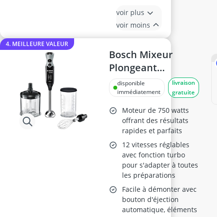
voir plus
voir moins
4. MEILLEURE VALEUR
Bosch Mixeur
Plongeant
MSM67160, 750 W,
livraison
disponible
Noir/Gris
immédiatement
gratuite
Moteur de 750 watts
offrant des résultats
rapides et parfaits
12 vitesses réglables
avec fonction turbo
pour s'adapter à toutes
les préparations
Facile à démonter avec
bouton d'éjection
automatique, éléments