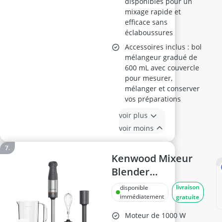
disponibles pour un
mixage rapide et
efficace sans
éclaboussures
Accessoires inclus : bol
mélangeur gradué de
600 mL avec couvercle
pour mesurer,
mélanger et conserver
vos préparations
voir plus
voir moins
Kenwood Mixeur
Blender
HBM60.007GY Gris
livraison
disponible
immédiatement
gratuite
Moteur de 1000 W