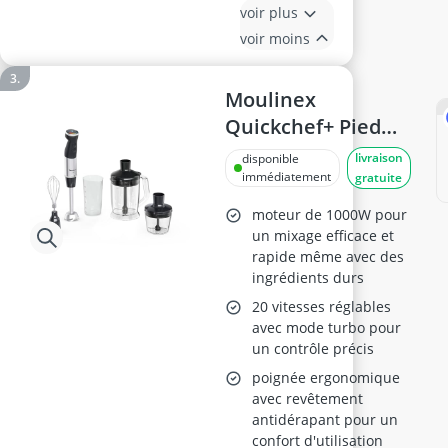
voir plus
voir moins
Moulinex
Quickchef+ Pied
Mixeur 1000W Noir
livraison
disponible
immédiatement
gratuite
moteur de 1000W pour
un mixage efficace et
rapide même avec des
ingrédients durs
20 vitesses réglables
avec mode turbo pour
un contrôle précis
poignée ergonomique
avec revêtement
antidérapant pour un
confort d'utilisation