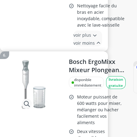
Nettoyage facile du
bras en acier
inoxydable, compatible
avec le lave-vaisselle
voir plus
voir moins
Bosch ErgoMixx
Mixeur Plongeant
MSM66110
livraison
disponible
immédiatement
gratuite
Moteur puissant de
600 watts pour mixer,
mélanger ou hacher
facilement vos
aliments
Deux vitesses