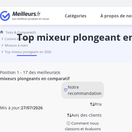
Catégories
À propos de no
Les comparaisons les plus populaires
Cuisine et Maison
Tests & Comparatifs
Abattant wc
top mixeur plongeant e
cuisine et maison
accessoires WC
mixeurs à main
adaptateur induction
top mixeur plongeant en 2026
adhésif meuble
aérateur de vin
aérotherme
Position 1 - 17 des meilleur(e)s
aiguilles à tricoter
mixeurs plongeants en comparatif
Aiguiseur couteau
Notre
aiguiseur couteau électrique
recommandation
Aiguiseur de couteaux électrique
airfryer 2 compartiments
Prix
Mis à jour:
27/07/2026
ampoule économie énergie
Avis des clients
ampoule four
ⓘ Comment nous
ampoule LED G4
classons et évaluons