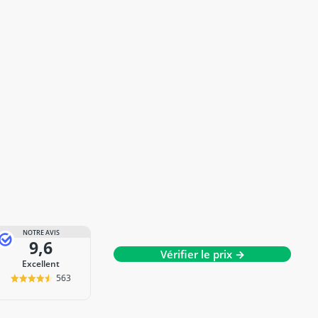
NOTRE AVIS
9,6
Vérifier le prix →
Excellent
563