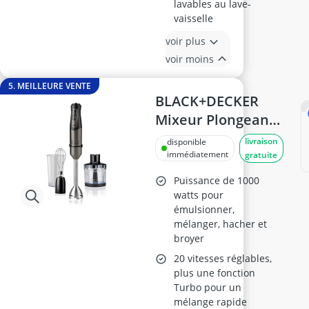
lavables au lave-
vaisselle
voir plus
voir moins
5. MEILLEURE VENTE
BLACK+DECKER
Mixeur Plongeant
BXHBA1000E
livraison
disponible
1000W
immédiatement
gratuite
Puissance de 1000
watts pour
émulsionner,
mélanger, hacher et
broyer
20 vitesses réglables,
plus une fonction
Turbo pour un
mélange rapide