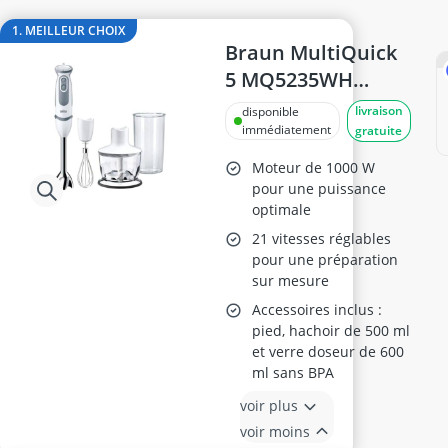
ampoule LED GU10 blanc froid
ampoule r7s 78mm
1. MEILLEUR CHOIX
ampoules LED GU10
Braun MultiQuick
Anneau d'assise
5 MQ5235WH
Anti-poil pour machine à laver
Mixeur Plongeant
livraison
disponible
Antivol remorque
immédiatement
gratuite
Moteur de 1000 W
pour une puissance
optimale
21 vitesses réglables
pour une préparation
sur mesure
Accessoires inclus :
pied, hachoir de 500 ml
et verre doseur de 600
ml sans BPA
voir plus
voir moins