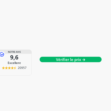
NOTRE AVIS
9,6
Vérifier le prix →
Excellent
20957