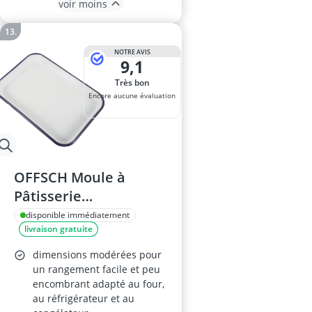
voir moins
NOTRE AVIS
9,1
Très bon
Encore aucune évaluation
OFFSCH Moule à
Pâtisserie
Rectangulaire 20x30
disponible immédiatement
livraison gratuite
Cm
dimensions modérées pour
un rangement facile et peu
encombrant adapté au four,
au réfrigérateur et au