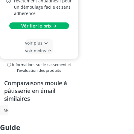
revêtement antiadhésif pour
un démoulage facile et sans
adhérence
Vérifier le prix →
voir plus
voir moins
ⓘ Informations sur le classement et
l'évaluation des produits
Comparaisons moule à
pâtisserie en émail
similaires
moule à cake
moule à manqué 26 cm
moule à pâtisserie
moul
guide