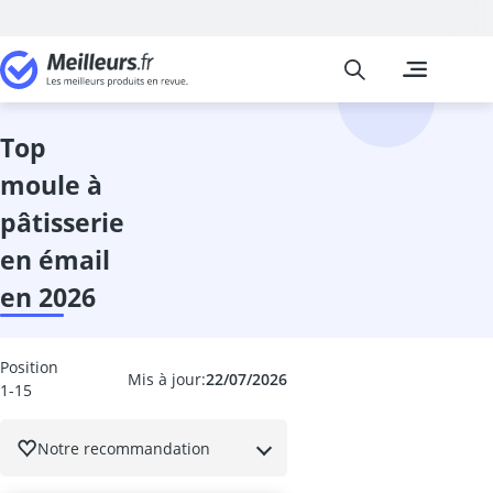
Meilleurs
Les comparais
Cuisine et Ma
Abattant wc
accessoires 
top
adaptateur in
moule à
adhésif meub
aérateur de v
pâtisserie
aérotherme
en émail
aiguilles à tri
Aiguiseur cou
en 2026
aiguiseur cou
Aiguiseur de 
airfryer 2 co
Position
Mis à jour:
22/07/2026
1-15
ampoule écon
ampoule four
ampoule LED 
Notre recommandation
ampoule LED 