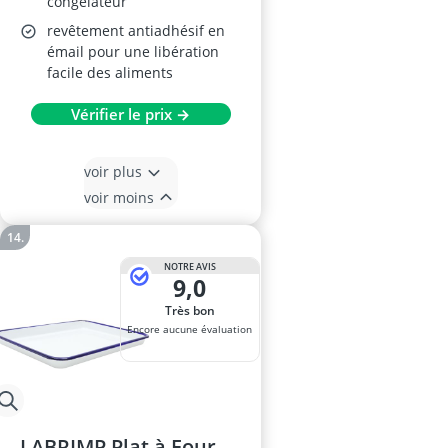
congélateur
revêtement antiadhésif en
émail pour une libération
facile des aliments
Vérifier le prix →
voir plus
voir moins
NOTRE AVIS
9,0
Très bon
Encore aucune évaluation
LABRIMP Plat à Four