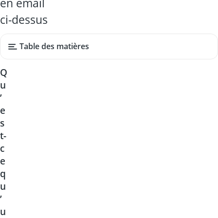
en émail
ci-dessus
Table des matières
Q
u
’
e
s
t-
c
e
q
u
’
u