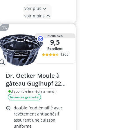
voir plus
voir moins
NOTRE AVIS
9,5
Excellent
1365
Dr. Oetker Moule à
gâteau Guglhupf 22
cm
disponible immédiatement
livraison gratuite
double fond émaillé avec
revêtement antiadhésif
assurant une cuisson
uniforme