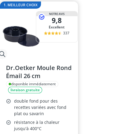
ampoule r7s
1. MEILLEUR CHOIX
ampoules LE
NOTRE AVIS
Anneau d'assi
9,8
Anti-poil pou
Excellent
Antivol remo
337
Dr.Oetker Moule Rond
Émail 26 cm
disponible immédiatement
livraison gratuite
double fond pour des
recettes variées avec fond
plat ou savarin
résistance à la chaleur
jusqu'à 400°C