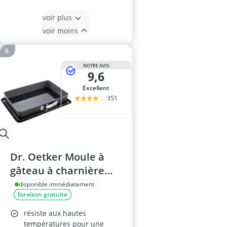
voir plus
voir moins
NOTRE AVIS
9,6
Excellent
351
Dr. Oetker Moule à
gâteau à charnière
1122, 38x25x7 cm
disponible immédiatement
livraison gratuite
résiste aux hautes
températures pour une