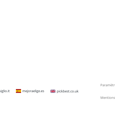
Paramètr
glio.it
mejoraelige.es
pickbest.co.uk
Mentions