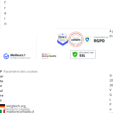
f
r
e
i
n
À 
Pr
P
Paramètre des cookies
©
ar
20
te
26
n
V
ai
G
re
L
s
P
Vergleich.org
Mentions Légales
u
miglioreconsiglio.it