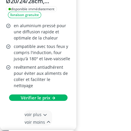
Ø20/24/28cm,
Revêtement Anti-
disponible immédiatement
livraison gratuite
Adhérent
en aluminium pressé pour
une diffusion rapide et
optimale de la chaleur
compatible avec tous feux y
compris l'induction, four
jusqu'à 180° et lave-vaisselle
revêtement antiadhérent
pour éviter aux aliments de
coller et faciliter le
nettoyage
Vérifier le prix →
voir plus
voir moins