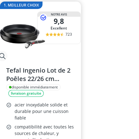
ampoule r7s
1. MEILLEUR CHOIX
ampoules LE
NOTRE AVIS
Anneau d'assi
9,8
Anti-poil pou
Excellent
Antivol remo
723
Tefal Ingenio Lot de 2
Poêles 22/26 cm
L3959843
disponible immédiatement
livraison gratuite
acier inoxydable solide et
durable pour une cuisson
fiable
compatibilité avec toutes les
sources de chaleur, y