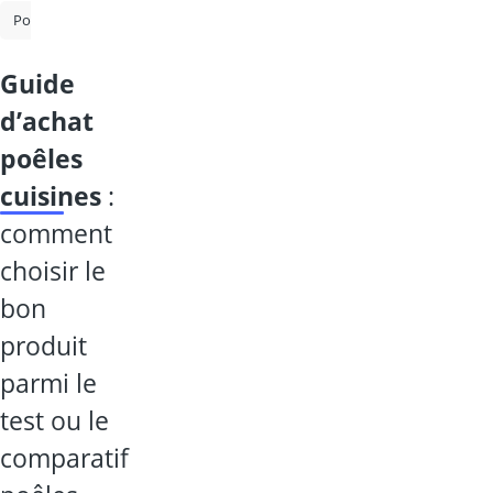
Poele induction
Poêle cuisine
Poêle à frire
Poêle en fonte
S
guide
d’achat
poêles
cuisines
:
comment
choisir le
bon
produit
parmi le
test ou le
comparatif