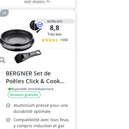
voir moins
NOTRE AVIS
8,8
Très bon
1988
BERGNER Set de
Poêles Click & Cook
Black, 24/28 cm
disponible immédiatement
livraison gratuite
Aluminium pressé pour une
durabilité optimale
Compatibilité avec tous feux,
y compris induction et gaz