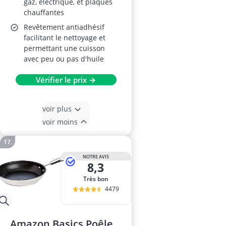
gaz, électrique, et plaques
chauffantes
Revêtement antiadhésif
facilitant le nettoyage et
permettant une cuisson
avec peu ou pas d'huile
Vérifier le prix →
voir plus
voir moins
NOTRE AVIS
8,3
Très bon
4479
Amazon Basics Poêle