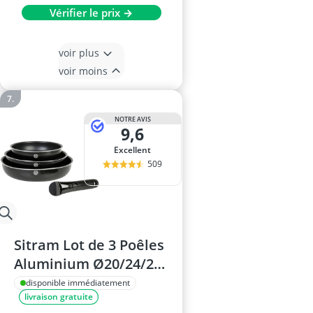
Vérifier le prix →
voir plus
voir moins
NOTRE AVIS
9,6
Excellent
509
Sitram Lot de 3 Poêles
Aluminium Ø20/24/28
cm
disponible immédiatement
livraison gratuite