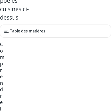
poêles
cuisines ci-
dessus
Table des matières
C
o
m
p
r
e
n
d
r
e
l