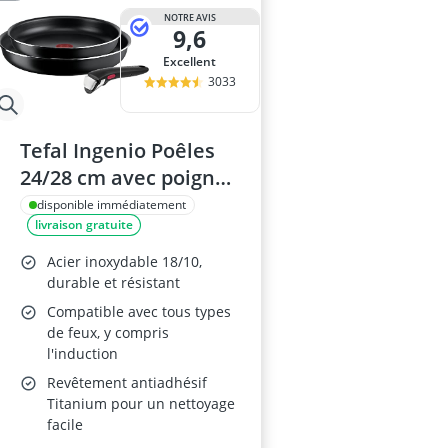
NOTRE AVIS
9,6
Excellent
3033
Tefal Ingenio Poêles
24/28 cm avec poignée
amovible L1599302
disponible immédiatement
livraison gratuite
Acier inoxydable 18/10,
durable et résistant
Compatible avec tous types
de feux, y compris
l'induction
Revêtement antiadhésif
Titanium pour un nettoyage
facile