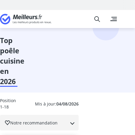
Meilleurs
Les comparais
Cuisine et Ma
Abattant wc
accessoires 
top
adaptateur in
poêle
adhésif meub
aérateur de v
cuisine
aérotherme
en
aiguilles à tri
Aiguiseur cou
2026
aiguiseur cou
Aiguiseur de 
airfryer 2 co
Position
Mis à jour:
04/08/2026
1-18
ampoule écon
ampoule four
ampoule LED 
Notre recommandation
ampoule LED 