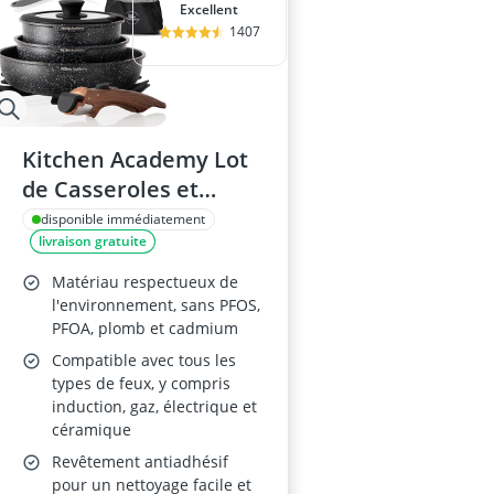
Excellent
1407
Kitchen Academy Lot
de Casseroles et
Poêles Induction
disponible immédiatement
livraison gratuite
Matériau respectueux de
l'environnement, sans PFOS,
PFOA, plomb et cadmium
Compatible avec tous les
types de feux, y compris
induction, gaz, électrique et
céramique
Revêtement antiadhésif
pour un nettoyage facile et