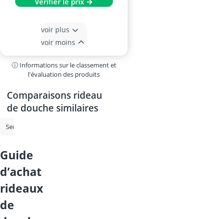
Vérifier le prix →
voir plus
voir moins
ⓘ Informations sur le classement et
l'évaluation des produits
Comparaisons rideau
de douche similaires
Serviettes de bain
Sèche-serviette électrique
Serviette microfibre
guide
d’achat
rideaux
de