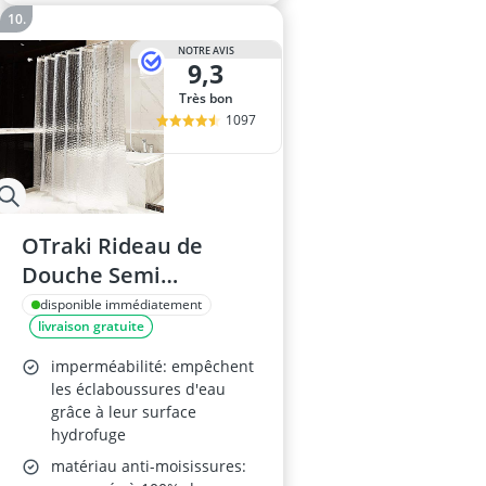
NOTRE AVIS
9,3
Très bon
1097
OTraki Rideau de
Douche Semi
Transparent 200 x 200
disponible immédiatement
livraison gratuite
cm
imperméabilité: empêchent
les éclaboussures d'eau
grâce à leur surface
hydrofuge
matériau anti-moisissures: