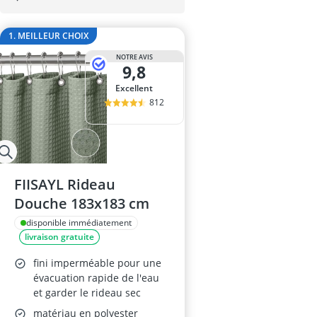
ampoule r7s
ampoules LE
1. MEILLEUR CHOIX
Anneau d'assi
Anti-poil pou
NOTRE AVIS
9,8
Antivol remo
Excellent
812
FIISAYL Rideau
Douche 183x183 cm
disponible immédiatement
livraison gratuite
fini imperméable pour une
évacuation rapide de l'eau
et garder le rideau sec
matériau en polyester