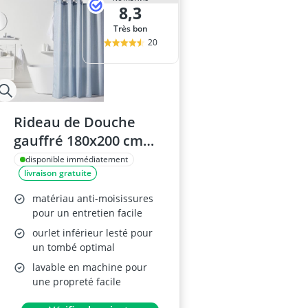
8,3
Très bon
20
Rideau de Douche
gauffré 180x200 cm
Polyester Bleu
disponible immédiatement
livraison gratuite
matériau anti-moisissures
pour un entretien facile
ourlet inférieur lesté pour
un tombé optimal
lavable en machine pour
une propreté facile