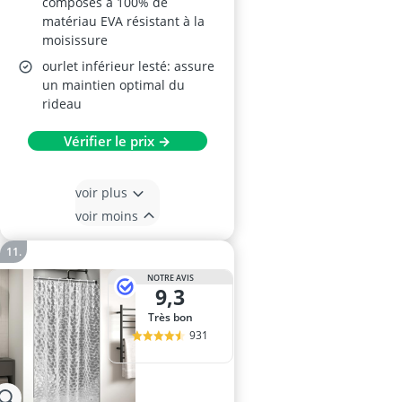
composés à 100% de
matériau EVA résistant à la
moisissure
ourlet inférieur lesté: assure
un maintien optimal du
rideau
Vérifier le prix →
voir plus
voir moins
NOTRE AVIS
9,3
Très bon
931