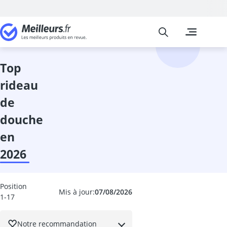
Meilleurs
Les comparais
Cuisine et Ma
Abattant wc
accessoires 
top
adaptateur in
rideau
adhésif meub
aérateur de v
de
aérotherme
douche
aiguilles à tri
Aiguiseur cou
en
aiguiseur cou
2026
Aiguiseur de 
airfryer 2 co
ampoule écon
Position
Mis à jour:
07/08/2026
ampoule four
1-17
ampoule LED 
ampoule LED 
Notre recommandation