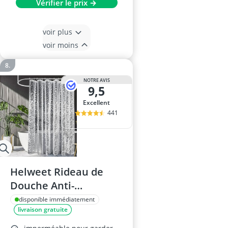
Vérifier le prix →
voir plus
voir moins
NOTRE AVIS
9,5
Excellent
441
Helweet Rideau de
Douche Anti-
Moisissure 180x200cm
disponible immédiatement
livraison gratuite