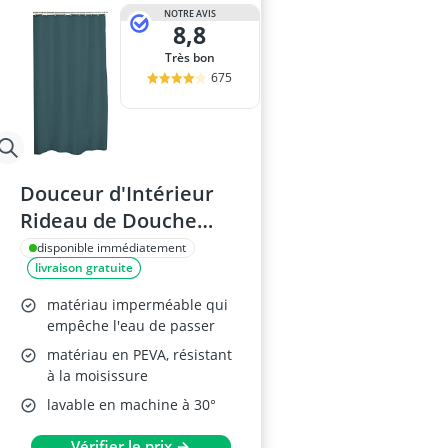
NOTRE AVIS
8,8
Très bon
675
Douceur d'Intérieur
Rideau de Douche
Vitamine, PEVA,
disponible immédiatement
livraison gratuite
180x200 cm
matériau imperméable qui
empêche l'eau de passer
matériau en PEVA, résistant
à la moisissure
lavable en machine à 30°
Vérifier le prix →