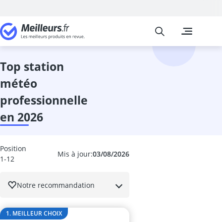
Meilleurs
Les comparais
Cuisine et Ma
Abattant wc
accessoires 
top station
adaptateur in
météo
adhésif meub
aérateur de v
professionnelle
aérotherme
en 2026
aiguilles à tri
Aiguiseur cou
aiguiseur cou
Position
Aiguiseur de 
Mis à jour:
03/08/2026
1-12
airfryer 2 co
ampoule écon
Notre recommandation
ampoule four
ampoule LED 
ampoule LED 
1. MEILLEUR CHOIX