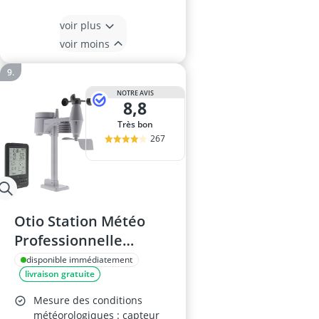
voir plus
voir moins
NOTRE AVIS
8,8
Très bon
267
Otio Station Météo
Professionnelle
Edition Kito de Pavant
disponible immédiatement
livraison gratuite
Mesure des conditions
météorologiques : capteur