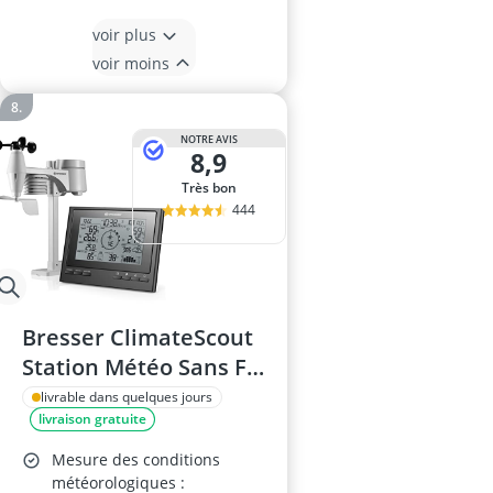
voir plus
voir moins
NOTRE AVIS
8,9
Très bon
444
Bresser ClimateScout
Station Météo Sans Fil
avec Capteur 7 en 1
livrable dans quelques jours
livraison gratuite
Mesure des conditions
météorologiques :