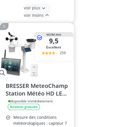
voir plus
voir moins
NOTRE AVIS
9,5
Excellent
259
BRESSER MeteoChamp
Station Météo HD LED
WiFi 7-en-1, gris
disponible immédiatement
livraison gratuite
Mesure des conditions
météorologiques : capteur 7