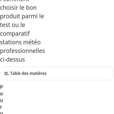
choisir le bon
produit parmi le
test ou le
comparatif
stations météo
professionnelles
ci-dessus
Table des matières
P
o
u
r
q