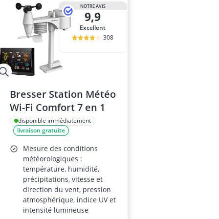
ampoule r7s
NOTRE AVIS
9,9
ampoules LE
Anneau d'assi
Excellent
Anti-poil pou
308
Antivol remo
Bresser Station Météo
Wi-Fi Comfort 7 en 1
disponible immédiatement
livraison gratuite
Mesure des conditions
météorologiques :
température, humidité,
précipitations, vitesse et
direction du vent, pression
atmosphérique, indice UV et
intensité lumineuse