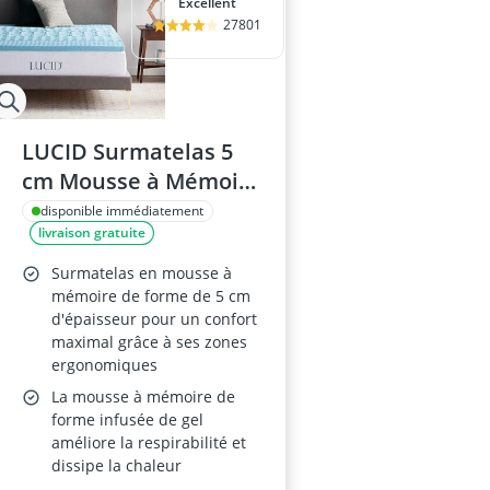
Excellent
27801
LUCID Surmatelas 5
cm Mousse à Mémoire
Gel 180x200 cm
disponible immédiatement
livraison gratuite
Surmatelas en mousse à
mémoire de forme de 5 cm
d'épaisseur pour un confort
maximal grâce à ses zones
ergonomiques
La mousse à mémoire de
forme infusée de gel
améliore la respirabilité et
dissipe la chaleur