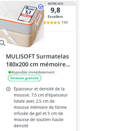
ampoule r7s
NOTRE AVIS
9,8
ampoules LE
Anneau d'assi
Excellent
Anti-poil pou
145
Antivol remo
MULISOFT Surmatelas
180x200 cm mémoire
de forme avec gel, 7,5
disponible immédiatement
livraison gratuite
cm d’épaisseur -
lavable et respirant -
Épaisseur et densité de la
pour lit coffre, canapé-
mousse: 7,5 cm d'épaisseur
totale avec 2,5 cm de
lit et camping-car -
mousse mémoire de forme
Oeko-Tex Standard
infusée de gel et 5 cm de
100
mousse de soutien haute
densité