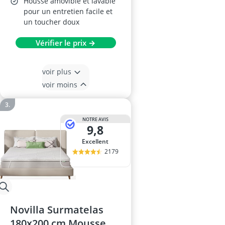
Housse amovible et lavable
pour un entretien facile et
un toucher doux
Vérifier le prix →
voir plus
voir moins
NOTRE AVIS
9,8
Excellent
2179
Novilla Surmatelas
180x200 cm Mousse à