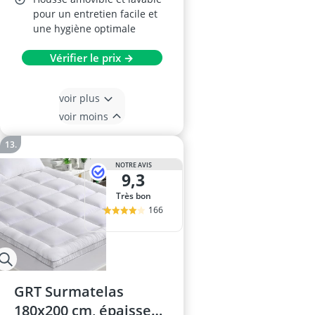
pour un entretien facile et
une hygiène optimale
Vérifier le prix →
voir plus
voir moins
NOTRE AVIS
9,3
Très bon
166
GRT Surmatelas
180x200 cm, épaisseur