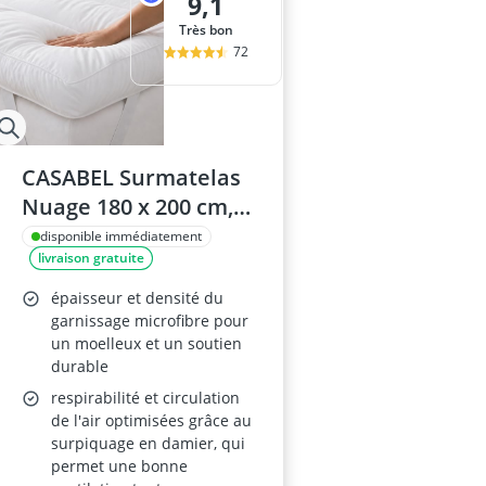
9,1
Très bon
72
CASABEL Surmatelas
Nuage 180 x 200 cm,
Microfibre, Anti-
disponible immédiatement
livraison gratuite
Acarien, Respirant,
pour Matelas 2 Places
épaisseur et densité du
(Clic Clac/BZ)
garnissage microfibre pour
un moelleux et un soutien
durable
respirabilité et circulation
de l'air optimisées grâce au
surpiquage en damier, qui
permet une bonne