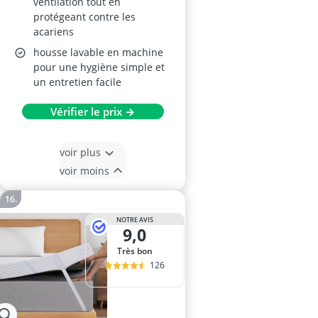
ventilation tout en
protégeant contre les
acariens
housse lavable en machine
pour une hygiène simple et
un entretien facile
Vérifier le prix →
voir plus
voir moins
NOTRE AVIS
9,0
Très bon
126