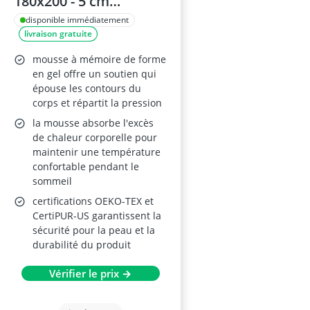
180x200 - 5 cm
d'épaisseur - Mousse à
disponible immédiatement
livraison gratuite
mémoire de forme gel,
antidérapant, lavable
mousse à mémoire de forme
en gel offre un soutien qui
épouse les contours du
corps et répartit la pression
la mousse absorbe l'excès
de chaleur corporelle pour
maintenir une température
confortable pendant le
sommeil
certifications OEKO-TEX et
CertiPUR-US garantissent la
sécurité pour la peau et la
durabilité du produit
Vérifier le prix →