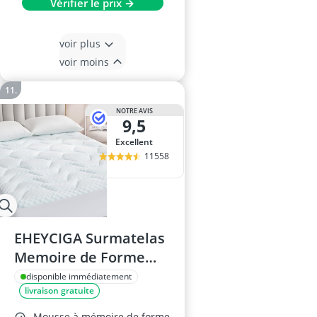
Vérifier le prix →
voir plus
voir moins
NOTRE AVIS
9,5
Excellent
11558
EHEYCIGA Surmatelas
Memoire de Forme
180x200
disponible immédiatement
livraison gratuite
Mousse à mémoire de forme