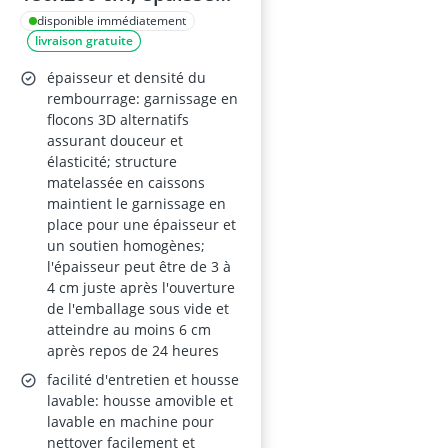
6 cm, fibres de
disponible immédiatement
livraison gratuite
bambou et garnissage
3D, ultra-doux et
épaisseur et densité du
respirant
rembourrage: garnissage en
flocons 3D alternatifs
assurant douceur et
élasticité; structure
matelassée en caissons
maintient le garnissage en
place pour une épaisseur et
un soutien homogènes;
l'épaisseur peut être de 3 à
4 cm juste après l'ouverture
de l'emballage sous vide et
atteindre au moins 6 cm
après repos de 24 heures
facilité d'entretien et housse
lavable: housse amovible et
lavable en machine pour
nettoyer facilement et