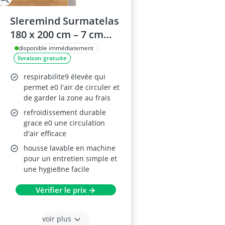
Sleremind Surmatelas
180 x 200 cm – 7 cm
d’épaisseur, mousse à
disponible immédiatement
livraison gratuite
mémoire de forme en
gel, soutien
respirabilite9 élevée qui
confortable, respirant
permet e0 l'air de circuler et
de garder la zone au frais
et lavable
refroidissement durable
grace e0 une circulation
d'air efficace
housse lavable en machine
pour un entretien simple et
une hygie8ne facile
Vérifier le prix →
voir plus