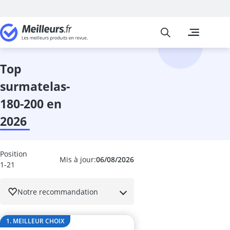
Meilleurs
Les comparais
Cuisine et Ma
Abattant wc
accessoires 
top
adaptateur in
surmatelas-
adhésif meub
aérateur de v
180-200 en
aérotherme
2026
aiguilles à tri
Aiguiseur cou
aiguiseur cou
Position
Aiguiseur de 
Mis à jour:
06/08/2026
1-21
airfryer 2 co
ampoule écon
Notre recommandation
ampoule four
ampoule LED 
ampoule LED 
1. MEILLEUR CHOIX