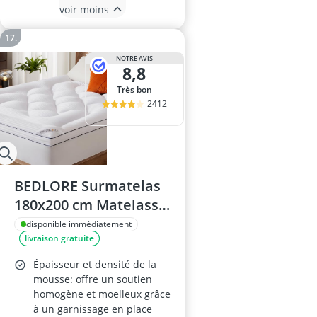
voir moins
NOTRE AVIS
8,8
Très bon
2412
BEDLORE Surmatelas
180x200 cm Matelassé,
Doux et Respirant,
disponible immédiatement
livraison gratuite
Certifié Oeko-Tex,
Élastique Tout Autour,
Épaisseur et densité de la
Pour Bonnet jusqu'à
mousse: offre un soutien
homogène et moelleux grâce
40 cm, Blanc
à un garnissage en place