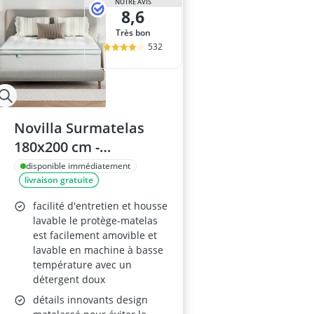
NOTRE AVIS
8,6
Très bon
532
Novilla Surmatelas
180x200 cm -
Microfibre, Poche
disponible immédiatement
livraison gratuite
profonde 30 cm, Blanc
facilité d'entretien et housse
lavable le protège-matelas
est facilement amovible et
lavable en machine à basse
température avec un
détergent doux
détails innovants design