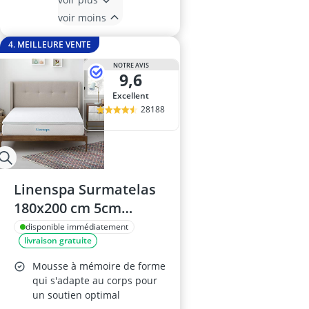
voir moins
4. MEILLEURE VENTE
NOTRE AVIS
9,6
Excellent
28188
Linenspa Surmatelas
180x200 cm 5cm
Mousse à Mémoire
disponible immédiatement
livraison gratuite
Mousse à mémoire de forme
qui s'adapte au corps pour
un soutien optimal