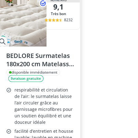
NOTRE AVIS
9,1
Très bon
8232
BEDLORE Surmatelas
180x200 cm Matelassé
en Viscose de Bambou
disponible immédiatement
livraison gratuite
Respirant, Grand
Bonnet Extensible
respirabilité et circulation
jusqu’à 40 cm, Certifié
de l’air: le surmatelas laisse
l’air circuler grâce au
Oeko-Tex, Blanc
garnissage microfibres pour
un soutien équilibré et une
douceur idéale
facilité d’entretien et housse
lavable: lavable en machine