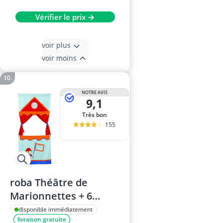
Vérifier le prix →
voir plus
voir moins
NOTRE AVIS
9,1
Très bon
155
roba Théâtre de
Marionnettes + 6
Marionnettes à Main
disponible immédiatement
livraison gratuite