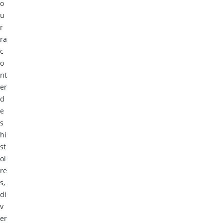
o
u
r
ra
c
o
nt
er
d
e
s
hi
st
oi
re
s,
di
v
er