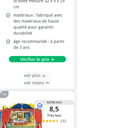
la boîte mesure 32 x 9 x 29
cm
matériaux : fabriqué avec
des matériaux de haute
qualité pour garantir
durabilité
âge recommandé : à partir
de 3 ans
Vérifier le prix →
voir plus
voir moins
NOTRE AVIS
8,5
Très bon
232