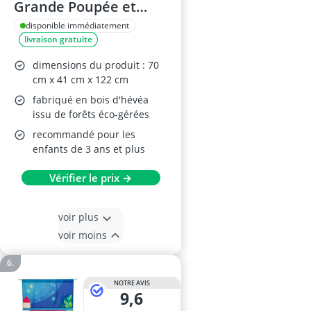
Grande Poupée et
Théâtre en Bois 122
disponible immédiatement
livraison gratuite
cm
dimensions du produit : 70
cm x 41 cm x 122 cm
fabriqué en bois d'hévéa
issu de forêts éco-gérées
recommandé pour les
enfants de 3 ans et plus
Vérifier le prix →
voir plus
voir moins
NOTRE AVIS
9,6