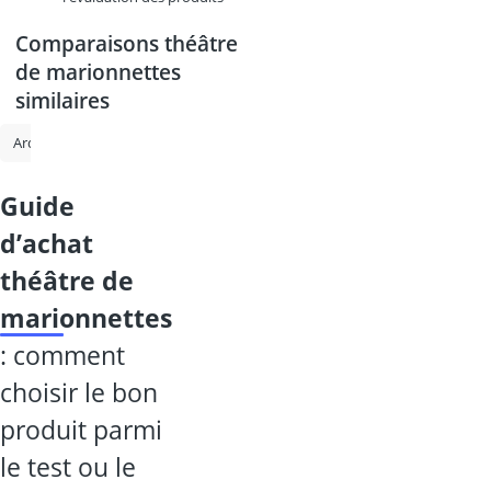
Comparaisons théâtre
de marionnettes
similaires
ardoise magique
babyborn
book Nook
circuit Hot Wheels
guide
d’achat
théâtre de
marionnettes
: comment
choisir le bon
produit parmi
le test ou le