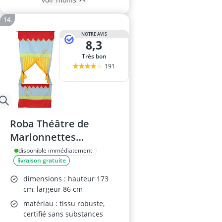
NOTRE AVIS
8,3
Très bon
191
Roba Théâtre de
Marionnettes
Bleu/Rouge
disponible immédiatement
livraison gratuite
dimensions : hauteur 173
cm, largeur 86 cm
matériau : tissu robuste,
certifié sans substances