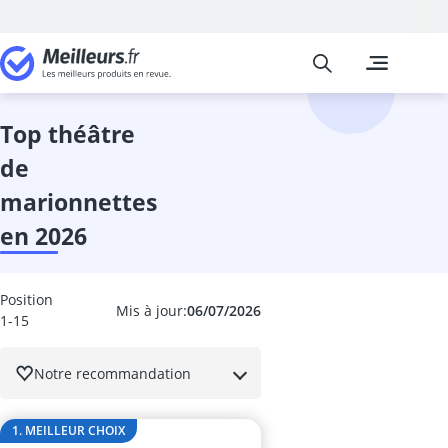
Meilleurs
Les comparais
Jeux et Jouets
animal à basc
animaux de l
top théâtre
anno Domini
de
arche escalad
ardoise magi
marionnettes
aspirateur jou
en 2026
avion téléco
Baby-foot
baby-foot enf
Position
babyborn
Mis à jour:
06/07/2026
1-15
backgammon
backgammon 
Notre recommandation
bakugan
balançoire se
balle anti-str
1. MEILLEUR CHOIX