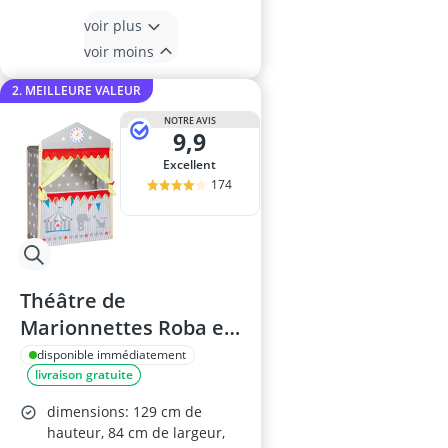
voir plus
voir moins
2. MEILLEURE VALEUR
NOTRE AVIS
9,9
Excellent
174
Théâtre de
Marionnettes Roba en
Bois et Tissu, Gris
disponible immédiatement
livraison gratuite
dimensions: 129 cm de
hauteur, 84 cm de largeur,