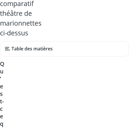
comparatif
théâtre de
marionnettes
ci-dessus
Table des matières
Q
u
’
e
s
t-
c
e
q