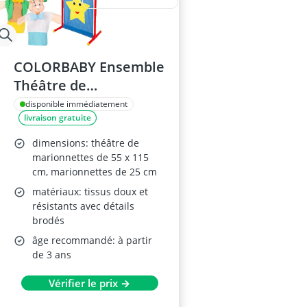
COLORBABY Ensemble
Théâtre de
Marionnettes Les
disponible immédiatement
livraison gratuite
Trois Petits Cochons
39169
dimensions: théâtre de
marionnettes de 55 x 115
cm, marionnettes de 25 cm
matériaux: tissus doux et
résistants avec détails
brodés
âge recommandé: à partir
de 3 ans
Vérifier le prix →