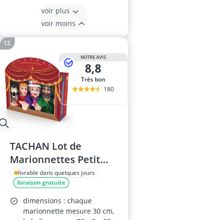
voir plus
voir moins
NOTRE AVIS
8,8
Très bon
180
TACHAN Lot de
Marionnettes Petit
Chaperon Rouge
livrable dans quelques jours
livraison gratuite
dimensions : chaque
marionnette mesure 30 cm,