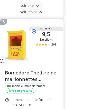
voir plus
voir moins
NOTRE AVIS
9,5
Excellent
268
Bomodoro Théâtre de
marionnettes
réversible pour
disponible immédiatement
livraison gratuite
Enfants
dimensions une fois plié:
60x15x10 cm