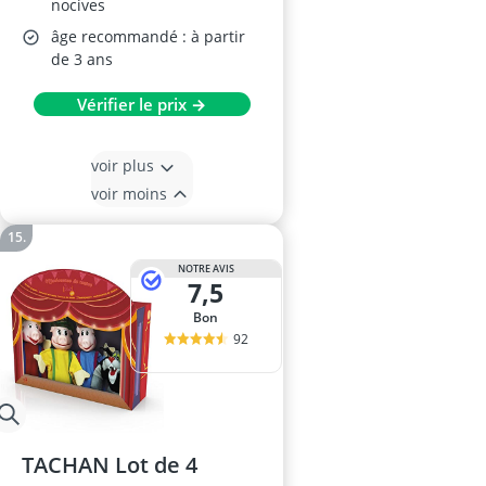
nocives
âge recommandé : à partir
de 3 ans
Vérifier le prix →
voir plus
voir moins
NOTRE AVIS
7,5
Bon
92
TACHAN Lot de 4