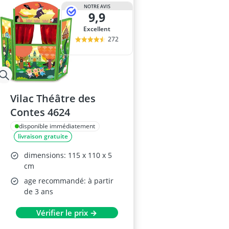
balles pour pi
NOTRE AVIS
9,9
bateau amorç
billard indien
Excellent
Bloc de const
272
blocs de cons
Vilac Théâtre des
Contes 4624
disponible immédiatement
livraison gratuite
dimensions: 115 x 110 x 5
cm
age recommandé: à partir
de 3 ans
Vérifier le prix →