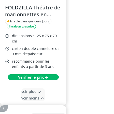
FOLDZILLA Théâtre de
marionnettes en
carton 0,75 x 0,70 x
livrable dans quelques jours
livraison gratuite
1,25 m
dimensions : 125 x 75 x 70
cm
carton double cannelure de
3 mm d'épaisseur
recommandé pour les
enfants à partir de 3 ans
Vérifier le prix →
voir plus
voir moins