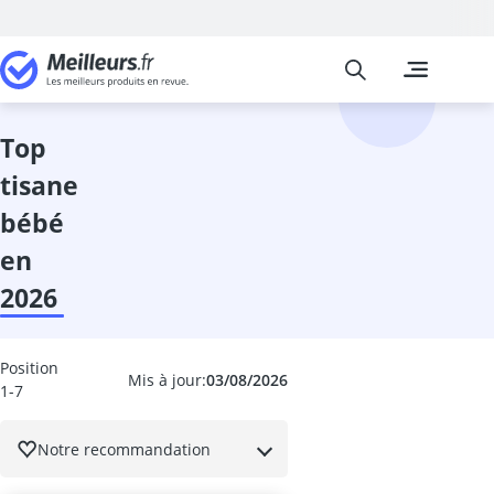
Meilleurs
Les comparais
Cuisine et Ma
Abattant wc
accessoires 
top
adaptateur in
tisane
adhésif meub
aérateur de v
bébé
aérotherme
en
aiguilles à tri
Aiguiseur cou
2026
aiguiseur cou
Aiguiseur de 
airfryer 2 co
Position
Mis à jour:
03/08/2026
1-7
ampoule écon
ampoule four
ampoule LED 
Notre recommandation
ampoule LED 