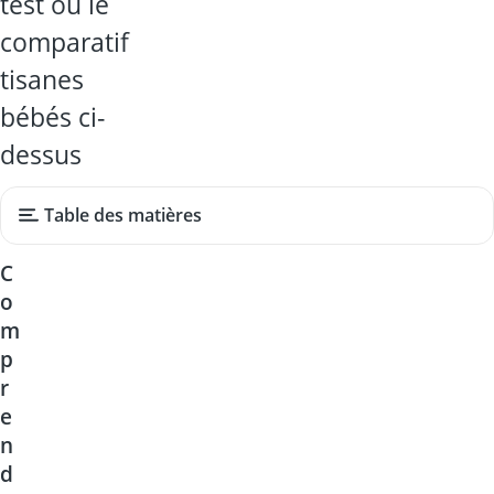
test ou le
comparatif
tisanes
bébés ci-
dessus
Table des matières
C
o
m
p
r
e
n
d