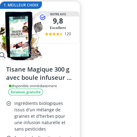
ampoule r7s
1. MEILLEUR CHOIX
ampoules LE
NOTRE AVIS
Anneau d'assi
9,8
Anti-poil pou
Excellent
Antivol remo
120
Tisane Magique 300 g
avec boule infuseur –
infusion allaitement,
disponible immédiatement
livraison gratuite
digestion et douleurs
menstruelles
ingrédients biologiques
(fenugrec, fenouil,
issus d'un mélange de
graines et d'herbes pour
carvi, verveine,
une infusion naturelle et
caroube) en vrac
sans pesticides