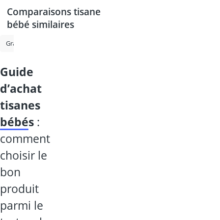
Comparaisons tisane
bébé similaires
Grappa
Millepertuis
Grain de café
Calvados
Gélule igname
guide
d’achat
tisanes
bébés
:
comment
choisir le
bon
produit
parmi le