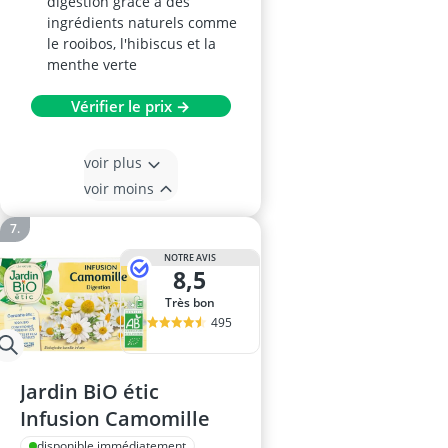
digestion grâce à des
ingrédients naturels comme
le rooibos, l'hibiscus et la
menthe verte
Vérifier le prix →
voir plus
voir moins
NOTRE AVIS
8,5
Très bon
495
Jardin BiO étic
Infusion Camomille
disponible immédiatement