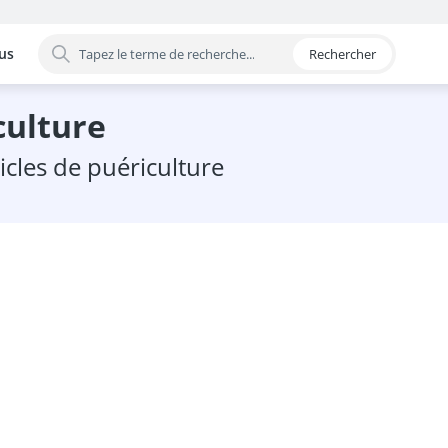
us
Rechercher
 par catégorie
iculture
ticles de puériculture