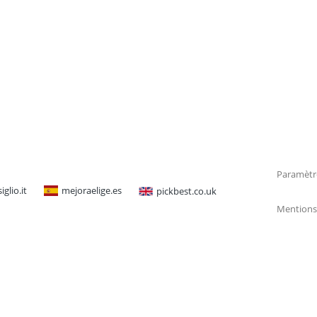
Paramètr
glio.it
mejoraelige.es
pickbest.co.uk
Mentions