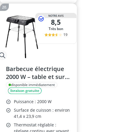
NOTRE AVIS
8,5
Très bon
19
Barbecue électrique
2000 W – table et sur
pied, grille en acier
disponible immédiatement
livraison gratuite
inoxydable, réglable
en continu, pour
Puissance : 2000 W
balcon
Surface de cuisson : environ
41,4 x 23,9 cm
Thermostat réglable :
réglage continu avec voyant