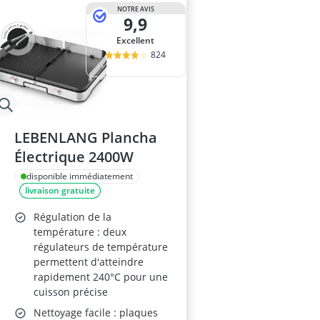
anti-taupes so
NOTRE AVIS
9,9
arroseur esc
Aspirateur de 
Excellent
Aspirateur de 
824
Aspirateur de
LEBENLANG Plancha
Électrique 2400W
disponible immédiatement
livraison gratuite
Régulation de la
température : deux
régulateurs de température
permettent d'atteindre
rapidement 240°C pour une
cuisson précise
Nettoyage facile : plaques