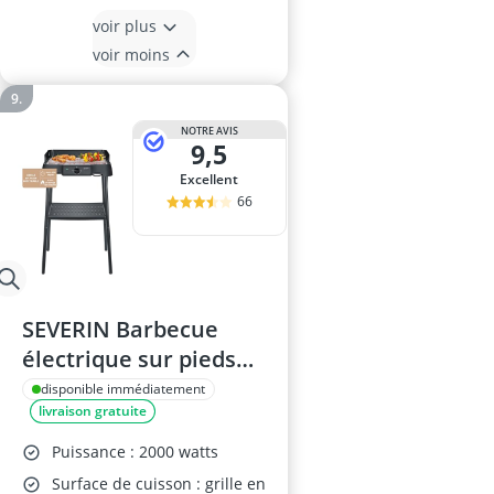
voir plus
voir moins
NOTRE AVIS
9,5
Excellent
66
SEVERIN Barbecue
électrique sur pieds
PG 8594 – grille inox,
disponible immédiatement
livraison gratuite
2000W, pare-vent
amovible, bac à eau,
Puissance : 2000 watts
intérieur et extérieur
Surface de cuisson : grille en