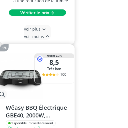
à une réduction de la fumée
Vérifier le prix →
voir plus
voir moins
NOTRE AVIS
8,5
Très bon
100
Wëasy BBQ Électrique
GBE40, 2000W,
Intérieur/Extérieur
disponible immédiatement