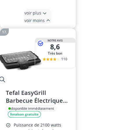
voir plus
voir moins
NOTRE AVIS
8,6
Très bon
110
Tefal EasyGrill
Barbecue Électrique
de Table 2100W pour 4
disponible immédiatement
livraison gratuite
personnes
Puissance de 2100 watts