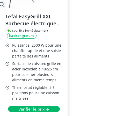
Tefal EasyGrill XXL
Barbecue électrique
sur pieds pour 8
disponible immédiatement
livraison gratuite
personnes 2500 W
Puissance: 2500 W pour une
chauffe rapide et une saisie
parfaite des aliments
Surface de cuisson: grille en
acier inoxydable 48x26 cm
pour cuisiner plusieurs
aliments en même temps
Thermostat réglable: à 5
positions pour une cuisson
maîtrisée
Vérifier le prix →