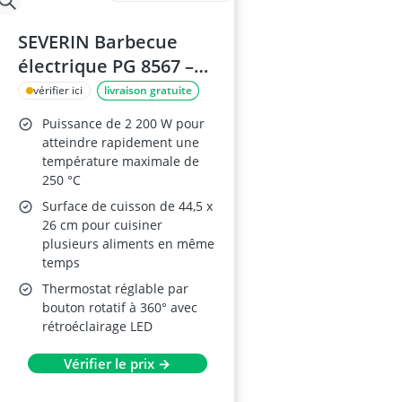
SEVERIN Barbecue
électrique PG 8567 –
2200 W, barbecue de
vérifier ici
livraison gratuite
table, grille en fonte
Puissance de 2 200 W pour
d'aluminium, pare-
atteindre rapidement une
vent amovible, bac à
température maximale de
250 °C
eau, intérieur et
Surface de cuisson de 44,5 x
extérieur, noir
26 cm pour cuisiner
plusieurs aliments en même
temps
Thermostat réglable par
bouton rotatif à 360° avec
rétroéclairage LED
Vérifier le prix →