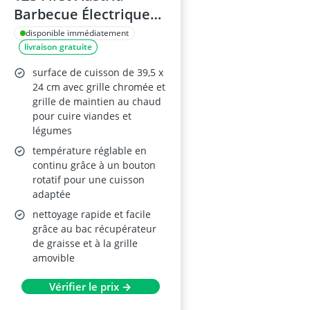
Barbecue Électrique
sur Pied 2200W – Grill
disponible immédiatement
livraison gratuite
2-en-1, Pare-vent,
Thermostat Réglable,
surface de cuisson de 39,5 x
Cuisson sans Fumée, 2
24 cm avec grille chromée et
grille de maintien au chaud
Tablettes Latérales,
pour cuire viandes et
Noir
légumes
température réglable en
continu grâce à un bouton
rotatif pour une cuisson
adaptée
nettoyage rapide et facile
grâce au bac récupérateur
de graisse et à la grille
amovible
Vérifier le prix →