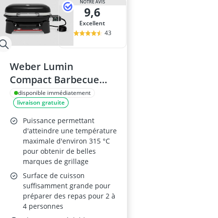
NOTRE AVIS
9,6
Excellent
43
Weber Lumin
Compact Barbecue
Électrique Portable 43
disponible immédiatement
livraison gratuite
× 32 cm 315 °C
Couvercle
Puissance permettant
Thermomètre Grilles
d'atteindre une température
maximale d'environ 315 °C
Fonte Émaillée Réf.
pour obtenir de belles
1502044 Noir
marques de grillage
Surface de cuisson
suffisamment grande pour
préparer des repas pour 2 à
4 personnes