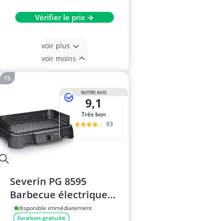
Vérifier le prix →
voir plus
voir moins
NOTRE AVIS
9,1
Très bon
93
Severin PG 8595
Barbecue électrique
de table – grille en
disponible immédiatement
livraison gratuite