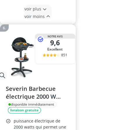
voir plus
voir moins
NOTRE AVIS
9,6
Excellent
851
Severin Barbecue
électrique 2000 W
avec couvercle et
disponible immédiatement
livraison gratuite
plaque de cuisson
puissance électrique de
2000 watts qui permet une