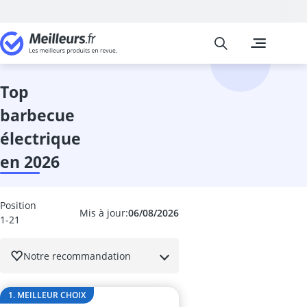
Meilleurs
Les comparais
Jardin
abri de jardin
abri de jardin
top
abri-bûches
barbecue
activateur de
activateur de 
électrique
aérosol insect
en 2026
Affûteuse cha
Affûteuse fore
Aiguiseur à l
Position
allume-feu p
Mis à jour:
06/08/2026
1-21
Anti fourmis
Anti nuisible 
Notre recommandation
anti-campagn
anti-mites
Anti-mousse
1. MEILLEUR CHOIX